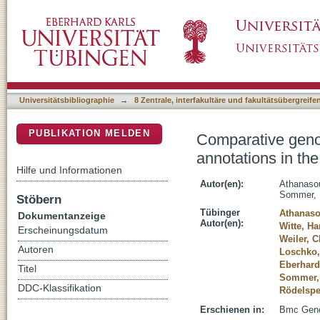
Comparative genomics and community curatio
DSpace Repositorium (Manakin basiert)
Pristionchus pacificus
Universitätsbibliographie
→
8 Zentrale, interfakultäre und fakultätsübergreif
PUBLIKATION MELDEN
Comparative geno
annotations in th
Hilfe und Informationen
Autor(en):
Athanasou
Sommer, R
Stöbern
Tübinger
Athanaso
Dokumentanzeige
Autor(en):
Witte, H
Erscheinungsdatum
Weiler, C
Autoren
Loschko,
Eberhard
Titel
Sommer, 
DDC-Klassifikation
Rödelspe
Erschienen in:
Bmc Genom