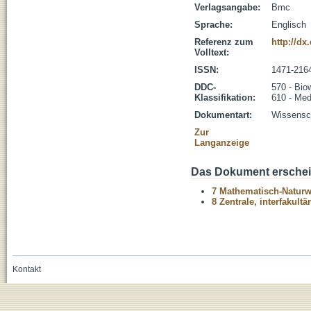
Verlagsangabe:
Bmc
Sprache:
Englisch
Referenz zum
http://dx
Volltext:
ISSN:
1471-216
DDC-
570 - Bio
Klassifikation:
610 - Med
Dokumentart:
Wissensch
Zur
Langanzeige
Das Dokument erschein
7 Mathematisch-Naturwi
8 Zentrale, interfakult
Kontakt