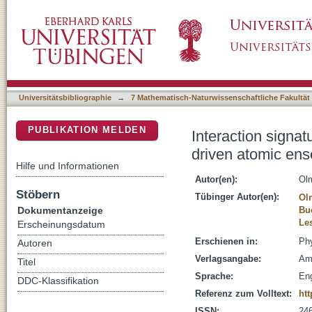
Interaction signatures and non-Gaussian pho
DSpace Repositorium (Manakin basiert)
coupled to a nanophotonic waveguide
Universitätsbibliographie
→
7 Mathematisch-Naturwissenschaftliche Fakultät
PUBLIKATION MELDEN
Interaction signa
driven atomic en
Hilfe und Informationen
Autor(en):
Ol
Stöbern
Tübinger Autor(en):
Ol
Dokumentanzeige
Bu
Le
Erscheinungsdatum
Erschienen in:
Phy
Autoren
Verlagsangabe:
Am
Titel
Sprache:
Eng
DDC-Klassifikation
Referenz zum Volltext:
ht
ISSN:
24