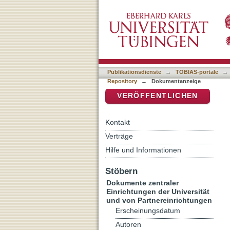
Inder/Inderinnen
DSpace Repositorium (Manakin b
Publikationsdienste
→
TOBIAS-portale
→
Repository
→
Dokumentanzeige
VERÖFFENTLICHEN
Kontakt
Verträge
Hilfe und Informationen
Stöbern
Dokumente zentraler
Einrichtungen der Universität
und von Partnereinrichtungen
Erscheinungsdatum
Autoren