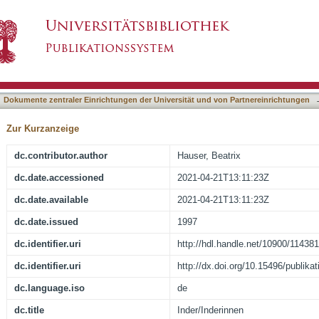
asiert)
Dokumente zentraler Einrichtungen der Universität und von Partnereinrichtungen
Zur Kurzanzeige
dc.contributor.author
Hauser, Beatrix
dc.date.accessioned
2021-04-21T13:11:23Z
dc.date.available
2021-04-21T13:11:23Z
dc.date.issued
1997
dc.identifier.uri
http://hdl.handle.net/10900/114381
dc.identifier.uri
http://dx.doi.org/10.15496/publika
dc.language.iso
de
dc.title
Inder/Inderinnen