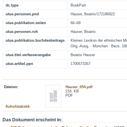
dc.type
BookPart
utue.personen.pnd
Hauser, Beatrix/172196922
utue.publikation.seiten
66–69
utue.personen.roh
Hauser, Beatrix
utue.publikation.buchdesbeitrags
Kleines Lexikon der ethnischen Mi
Orig.-Ausg. - München : Beck, 19
utue.titel.verfasserangabe
Beatrix Hauser
utue.artikel.ppn
1700573357
Dateien:
Hauser_054.pdf
218. KB
PDF
Aufrufstatistik
Das Dokument erscheint in: