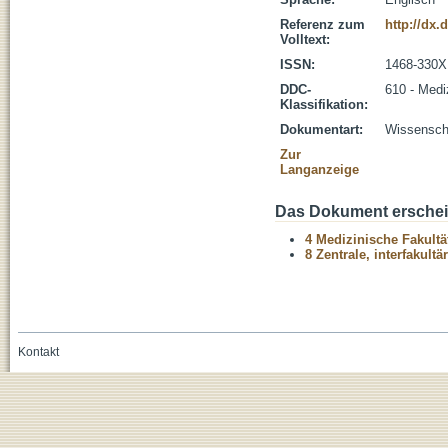
Referenz zum
http://dx.
Volltext:
ISSN:
1468-330X
DDC-
610 - Medi
Klassifikation:
Dokumentart:
Wissenscha
Zur
Langanzeige
Das Dokument erschein
4 Medizinische Fakultä
8 Zentrale, interfakult
Kontakt