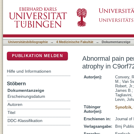
Abnormal pain perception is associated with 
DSpace Repositorium (Manakin basiert)
carriers in the GENFI cohort
Universitätsbibliographie
→
4 Medizinische Fakultät
→
Dokumentanzeige
PUBLIKATION MELDEN
Abnormal pain perc
atrophy in C9orf7
Hilfe und Informationen
Autor(en):
Convery, R
M.
;
Van Sw
Stöbern
Robert, Jr.
Dokumentanzeige
James B.
Tagliavini,
Erscheinungsdatum
Levin, Jo
Autoren
Tübinger
Synofzik, 
Autor(en):
Titel
Erschienen in:
Journal of
DDC-Klassifikation
Verlagsangabe:
Bmj Publis
Sprache:
Englisch