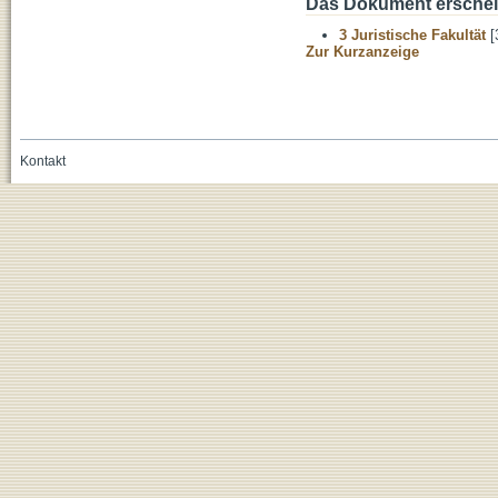
Das Dokument erschein
3 Juristische Fakultät
[
Zur Kurzanzeige
Kontakt