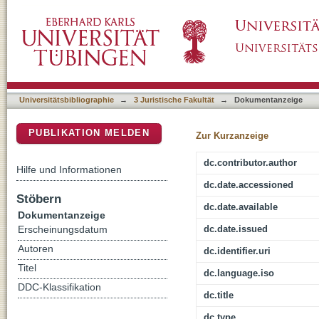
Berthold von Stauffenberg und das Widersta
DSpace Repositorium (Manakin basiert)
Universitätsbibliographie
→
3 Juristische Fakultät
→
Dokumentanzeige
PUBLIKATION MELDEN
Zur Kurzanzeige
dc.contributor.author
Hilfe und Informationen
dc.date.accessioned
Stöbern
dc.date.available
Dokumentanzeige
dc.date.issued
Erscheinungsdatum
Autoren
dc.identifier.uri
Titel
dc.language.iso
DDC-Klassifikation
dc.title
dc.type