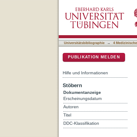
First submicroscopic inver
DSpace Repositorium (Manakin b
report
Universitätsbibliographie
→
4 Medizinische
PUBLIKATION MELDEN
Hilfe und Informationen
Stöbern
Dokumentanzeige
Erscheinungsdatum
Autoren
Titel
DDC-Klassifikation