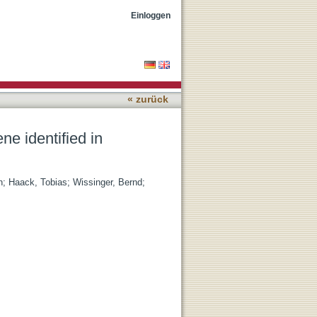
ptic atrophy - a case
Einloggen
« zurück
ne identified in
n
;
Haack, Tobias
;
Wissinger, Bernd
;