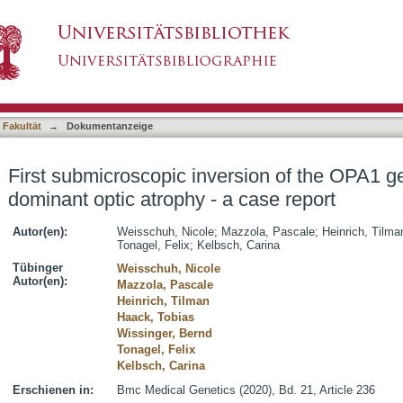
sion of the OPA1 gene identified in dominant o
asiert)
 Fakultät
→
Dokumentanzeige
First submicroscopic inversion of the OPA1 ge
dominant optic atrophy - a case report
Autor(en):
Weisschuh, Nicole
;
Mazzola, Pascale
;
Heinrich, Tilma
Tonagel, Felix
;
Kelbsch, Carina
Tübinger
Weisschuh, Nicole
Autor(en):
Mazzola, Pascale
Heinrich, Tilman
Haack, Tobias
Wissinger, Bernd
Tonagel, Felix
Kelbsch, Carina
Erschienen in:
Bmc Medical Genetics (2020), Bd. 21, Article 236