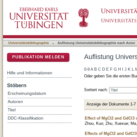
Auflistung Universitätsbibliographie nach Au
DSpace Repositorium (Manakin basiert)
Universitätsbibliographie
→
Auflistung Universitätsbibliographie nach Autor
Auflistung Univer
PUBLIKATION MELDEN
0-9
A
B
C
D
E
F
G
H
I
J
K
L
Hilfe und Informationen
Oder geben Sie die ersten Bu
Stöbern
Sortiert nach:
Erscheinungsdatum
Autoren
Anzeige der Dokumente 1-7
Titel
Effect of MgCl2 and GdCl3
DDC-Klassifikation
Zhou, Kuo
;
Zhu, Xuexue
;
Ma,
Effects of MgCl2 and GdCl3