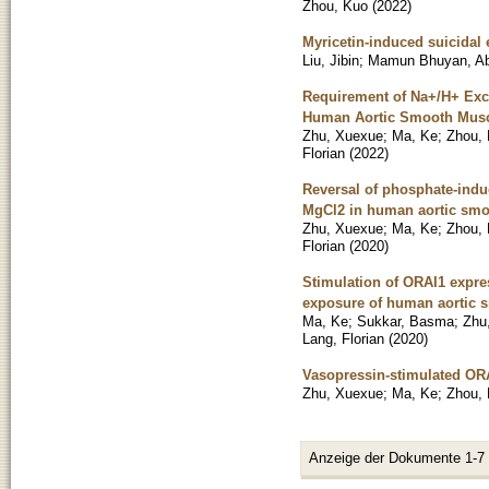
Zhou, Kuo
(
2022
)
Myricetin-induced suicidal 
Liu, Jibin
;
Mamun Bhuyan, Abd
Requirement of Na+/H+ Exch
Human Aortic Smooth Musc
Zhu, Xuexue
;
Ma, Ke
;
Zhou,
Florian
(
2022
)
Reversal of phosphate-indu
MgCl2 in human aortic smo
Zhu, Xuexue
;
Ma, Ke
;
Zhou,
Florian
(
2020
)
Stimulation of ORAI1 expre
exposure of human aortic 
Ma, Ke
;
Sukkar, Basma
;
Zhu
Lang, Florian
(
2020
)
Vasopressin-stimulated ORA
Zhu, Xuexue
;
Ma, Ke
;
Zhou,
Anzeige der Dokumente 1-7