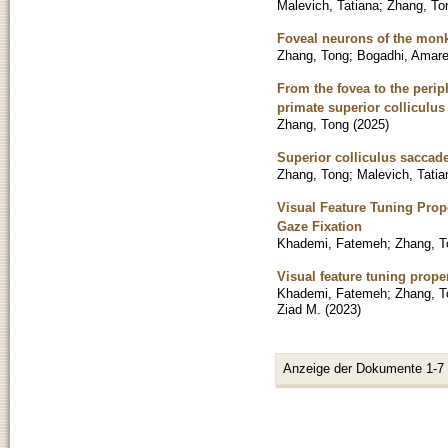
Malevich, Tatiana
;
Zhang, To
Foveal neurons of the monke
Zhang, Tong
;
Bogadhi, Amare
From the fovea to the perip
primate superior colliculus
Zhang, Tong
(
2025
)
Superior colliculus saccad
Zhang, Tong
;
Malevich, Tatia
Visual Feature Tuning Prop
Gaze Fixation
Khademi, Fatemeh
;
Zhang, T
Visual feature tuning prop
Khademi, Fatemeh
;
Zhang, T
Ziad M.
(
2023
)
Anzeige der Dokumente 1-7