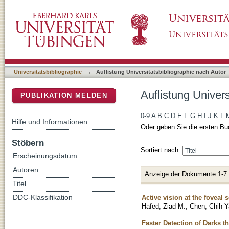
Auflistung Universitätsbibliographie nach Au
DSpace Repositorium (Manakin basiert)
Universitätsbibliographie
→
Auflistung Universitätsbibliographie nach Autor
Auflistung Univer
PUBLIKATION MELDEN
0-9
A
B
C
D
E
F
G
H
I
J
K
L
Hilfe und Informationen
Oder geben Sie die ersten Bu
Stöbern
Sortiert nach:
Erscheinungsdatum
Autoren
Anzeige der Dokumente 1-7
Titel
Active vision at the foveal 
DDC-Klassifikation
Hafed, Ziad M.
;
Chen, Chih-
Faster Detection of Darks 