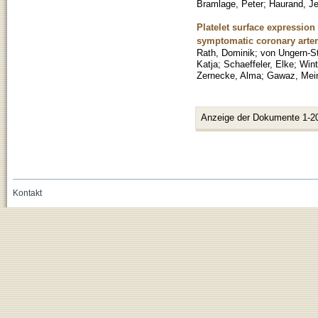
Bramlage, Peter
;
Haurand, J
Platelet surface expression 
symptomatic coronary arter
Rath, Dominik
;
von Ungern-St
Katja
;
Schaeffeler, Elke
;
Wint
Zernecke, Alma
;
Gawaz, Mei
Anzeige der Dokumente 1-2
Kontakt