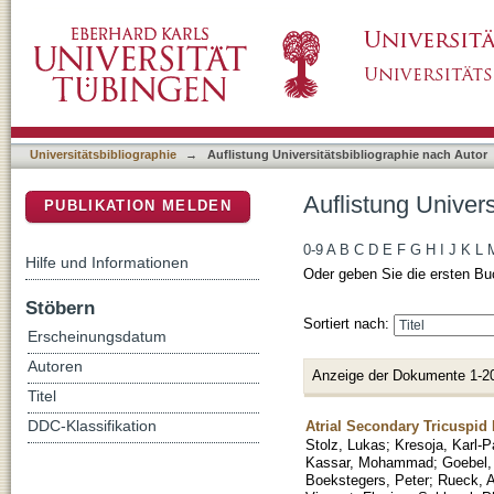
Auflistung Universitätsbibliographie nach Au
DSpace Repositorium (Manakin basiert)
Universitätsbibliographie
→
Auflistung Universitätsbibliographie nach Autor
Auflistung Univer
PUBLIKATION MELDEN
0-9
A
B
C
D
E
F
G
H
I
J
K
L
Hilfe und Informationen
Oder geben Sie die ersten Bu
Stöbern
Sortiert nach:
Erscheinungsdatum
Autoren
Anzeige der Dokumente 1-2
Titel
Atrial Secondary Tricuspid 
DDC-Klassifikation
Stolz, Lukas
;
Kresoja, Karl-P
Kassar, Mohammad
;
Goebel,
Boekstegers, Peter
;
Rueck, 