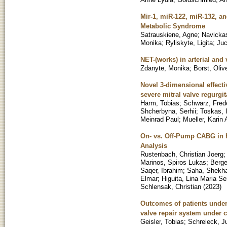
Mir-1, miR-122, miR-132, an
Metabolic Syndrome
Satrauskiene, Agne
;
Navicka
Monika
;
Ryliskyte, Ligita
;
Juc
NET-(works) in arterial an
Zdanyte, Monika
;
Borst, Oliv
Novel 3-dimensional effectiv
severe mitral valve regurgit
Harm, Tobias
;
Schwarz, Fred
Shcherbyna, Serhii
;
Toskas, 
Meinrad Paul
;
Mueller, Karin
On- vs. Off-Pump CABG in H
Analysis
Rustenbach, Christian Joerg
Marinos, Spiros Lukas
;
Berge
Saqer, Ibrahim
;
Saha, Shekh
Elmar
;
Higuita, Lina Maria Se
Schlensak, Christian
(
2023
)
Outcomes of patients under
valve repair system under 
Geisler, Tobias
;
Schreieck, J