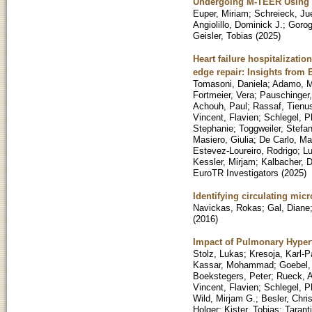
Undergoing M-TEER Using
Euper, Miriam
;
Schreieck, Ju
Angiolillo, Dominick J.
;
Gorog
Geisler, Tobias
(
2025
)
Heart failure hospitalizati
edge repair: Insights from
Tomasoni, Daniela
;
Adamo, M
Fortmeier, Vera
;
Pauschinger,
Achouh, Paul
;
Rassaf, Tienu
Vincent, Flavien
;
Schlegel, Ph
Stephanie
;
Toggweiler, Stefa
Masiero, Giulia
;
De Carlo, Ma
Estevez-Loureiro, Rodrigo
;
Lu
Kessler, Mirjam
;
Kalbacher, D
EuroTR Investigators
(
2025
)
Identifying circulating mic
Navickas, Rokas
;
Gal, Diane
(
2016
)
Impact of Pulmonary Hypert
Stolz, Lukas
;
Kresoja, Karl-P
Kassar, Mohammad
;
Goebel,
Boekstegers, Peter
;
Rueck, 
Vincent, Flavien
;
Schlegel, Ph
Wild, Mirjam G.
;
Besler, Chris
Holger
;
Kister, Tobias
;
Tarant