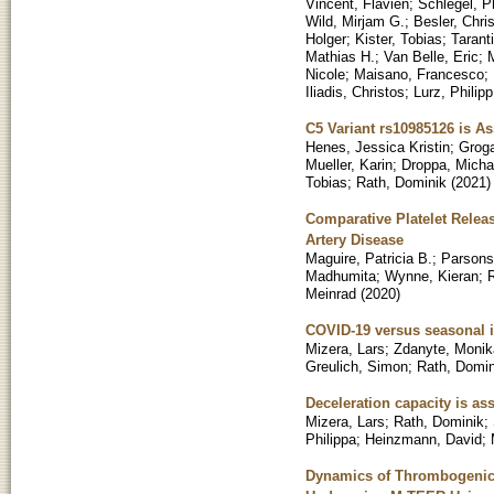
Vincent, Flavien
;
Schlegel, Ph
Wild, Mirjam G.
;
Besler, Chris
Holger
;
Kister, Tobias
;
Tarant
Mathias H.
;
Van Belle, Eric
;
Nicole
;
Maisano, Francesco
;
Iliadis, Christos
;
Lurz, Philipp
C5 Variant rs10985126 is As
Henes, Jessica Kristin
;
Groga
Mueller, Karin
;
Droppa, Micha
Tobias
;
Rath, Dominik
(
2021
)
Comparative Platelet Relea
Artery Disease
Maguire, Patricia B.
;
Parsons
Madhumita
;
Wynne, Kieran
;
Meinrad
(
2020
)
COVID-19 versus seasonal i
Mizera, Lars
;
Zdanyte, Monik
Greulich, Simon
;
Rath, Domin
Deceleration capacity is as
Mizera, Lars
;
Rath, Dominik
;
Philippa
;
Heinzmann, David
;
Dynamics of Thrombogenicit