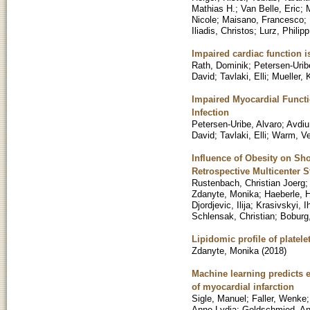
Mathias H.
;
Van Belle, Eric
;
Nicole
;
Maisano, Francesco
;
Iliadis, Christos
;
Lurz, Philipp
Impaired cardiac function i
Rath, Dominik
;
Petersen-Urib
David
;
Tavlaki, Elli
;
Mueller, 
Impaired Myocardial Functi
Infection
Petersen-Uribe, Alvaro
;
Avdiu
David
;
Tavlaki, Elli
;
Warm, Ve
Influence of Obesity on S
Retrospective Multicenter 
Rustenbach, Christian Joerg
Zdanyte, Monika
;
Haeberle, 
Djordjevic, Ilija
;
Krasivskyi, I
Schlensak, Christian
;
Boburg
Lipidomic profile of platele
Zdanyte, Monika
(
2018
)
Machine learning predicts e
of myocardial infarction
Sigle, Manuel
;
Faller, Wenke
Anne Lydia
;
Goldschmied, A