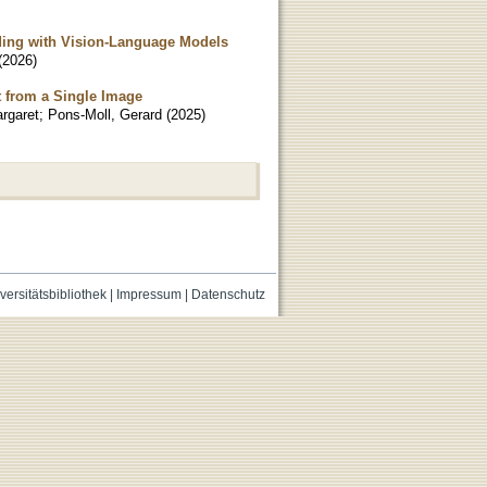
ing with Vision-Language Models
(
2026
)
t from a Single Image
rgaret
;
Pons-Moll, Gerard
(
2025
)
versitätsbibliothek
|
Impressum
|
Datenschutz