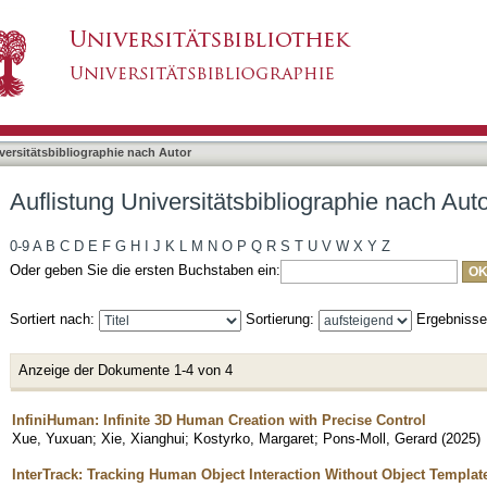
liographie nach Autor "Xie, Xianghui"
asiert)
versitätsbibliographie nach Autor
Auflistung Universitätsbibliographie nach Auto
0-9
A
B
C
D
E
F
G
H
I
J
K
L
M
N
O
P
Q
R
S
T
U
V
W
X
Y
Z
Oder geben Sie die ersten Buchstaben ein:
Sortiert nach:
Sortierung:
Ergebniss
Anzeige der Dokumente 1-4 von 4
InfiniHuman: Infinite 3D Human Creation with Precise Control
Xue, Yuxuan
;
Xie, Xianghui
;
Kostyrko, Margaret
;
Pons-Moll, Gerard
(
2025
)
InterTrack: Tracking Human Object Interaction Without Object Templat