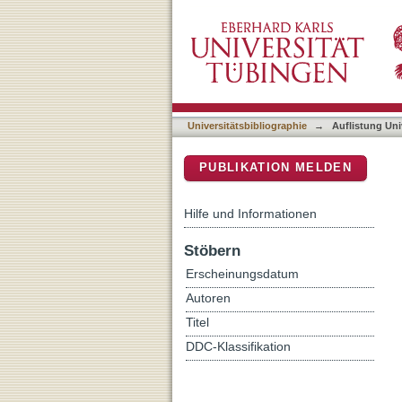
Auflistung Universitätsbib
DSpace Repositorium (Manakin b
Universitätsbibliographie
→
Auflistung Uni
PUBLIKATION MELDEN
Hilfe und Informationen
Stöbern
Erscheinungsdatum
Autoren
Titel
DDC-Klassifikation