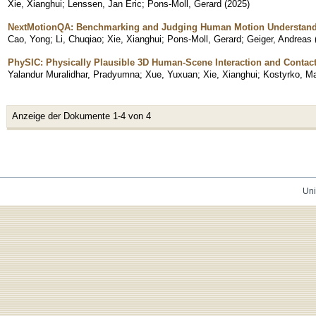
Xie, Xianghui
;
Lenssen, Jan Eric
;
Pons-Moll, Gerard
(
2025
)
NextMotionQA: Benchmarking and Judging Human Motion Understand
Cao, Yong
;
Li, Chuqiao
;
Xie, Xianghui
;
Pons-Moll, Gerard
;
Geiger, Andreas
PhySIC: Physically Plausible 3D Human-Scene Interaction and Contac
Yalandur Muralidhar, Pradyumna
;
Xue, Yuxuan
;
Xie, Xianghui
;
Kostyrko, Ma
Anzeige der Dokumente 1-4 von 4
Uni