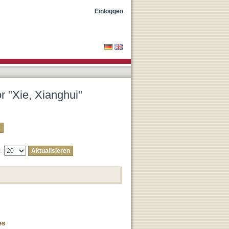
Einloggen
r "Xie, Xianghui"
e:
es