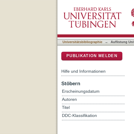
Auflistung Universitätsbi
DSpace Repositorium (Manakin b
Universitätsbibliographie
→
Auflistung Uni
PUBLIKATION MELDEN
Hilfe und Informationen
Stöbern
Erscheinungsdatum
Autoren
Titel
DDC-Klassifikation