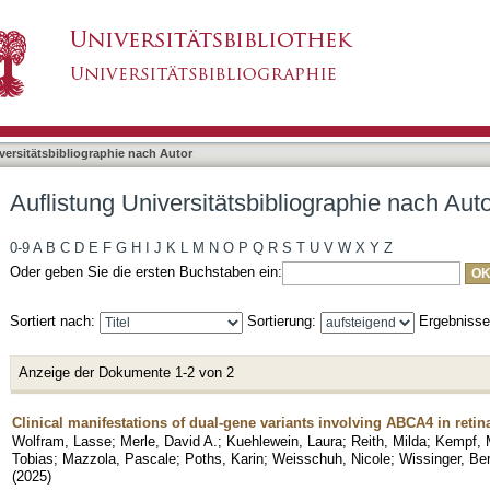
bliographie nach Autor "Wolfram, Lasse"
asiert)
versitätsbibliographie nach Autor
Auflistung Universitätsbibliographie nach Aut
0-9
A
B
C
D
E
F
G
H
I
J
K
L
M
N
O
P
Q
R
S
T
U
V
W
X
Y
Z
Oder geben Sie die ersten Buchstaben ein:
Sortiert nach:
Sortierung:
Ergebniss
Anzeige der Dokumente 1-2 von 2
Clinical manifestations of dual-gene variants involving ABCA4 in retin
Wolfram, Lasse
;
Merle, David A.
;
Kuehlewein, Laura
;
Reith, Milda
;
Kempf, 
Tobias
;
Mazzola, Pascale
;
Poths, Karin
;
Weisschuh, Nicole
;
Wissinger, Be
(
2025
)