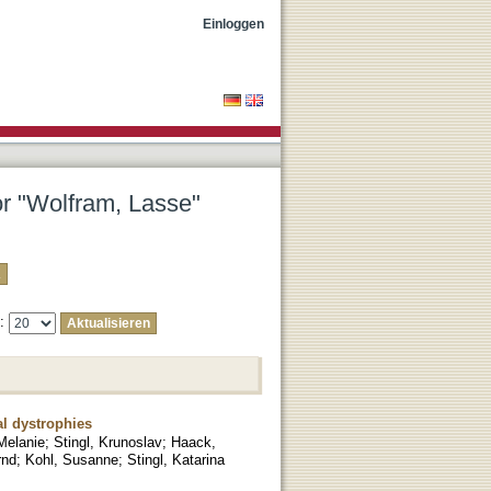
Einloggen
or "Wolfram, Lasse"
e:
al dystrophies
Melanie
;
Stingl, Krunoslav
;
Haack,
rnd
;
Kohl, Susanne
;
Stingl, Katarina