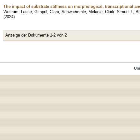
The impact of substrate stiffness on morphological, transcriptional a
Wolfram, Lasse
;
Gimpel, Clara
;
Schwaemmle, Melanie
;
Clark, Simon J.
;
Bo
(
2024
)
Anzeige der Dokumente 1-2 von 2
Uni