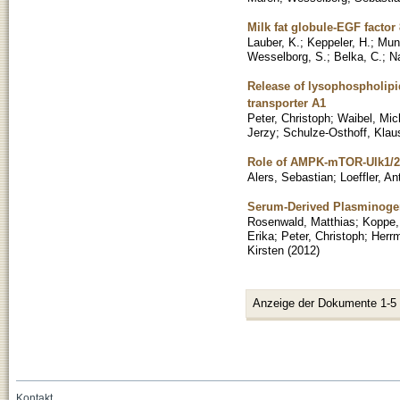
Milk fat globule-EGF factor
Lauber, K.
;
Keppeler, H.
;
Muno
Wesselborg, S.
;
Belka, C.
;
N
Release of lysophospholipid
transporter A1
Peter, Christoph
;
Waibel, Mic
Jerzy
;
Schulze-Osthoff, Klau
Role of AMPK-mTOR-Ulk1/2 i
Alers, Sebastian
;
Loeffler, An
Serum-Derived Plasminogen 
Rosenwald, Matthias
;
Koppe,
Erika
;
Peter, Christoph
;
Herrm
Kirsten
(
2012
)
Anzeige der Dokumente 1-5
Kontakt