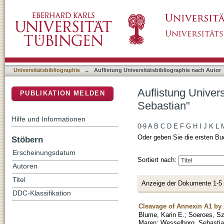
Auflistung Universitätsbibliographie nach Au
DSpace Repositorium (Manakin basiert)
Universitätsbibliographie
→
Auflistung Universitätsbibliographie nach Autor
Auflistung Univer
PUBLIKATION MELDEN
Sebastian"
Hilfe und Informationen
0-9
A
B
C
D
E
F
G
H
I
J
K
L
Oder geben Sie die ersten Bu
Stöbern
Erscheinungsdatum
Sortiert nach:
Autoren
Titel
Anzeige der Dokumente 1-5
DDC-Klassifikation
Cleavage of Annexin A1 by
Blume, Karin E.
;
Soeroes, S
Maren
;
Wesselborg, Sebasti