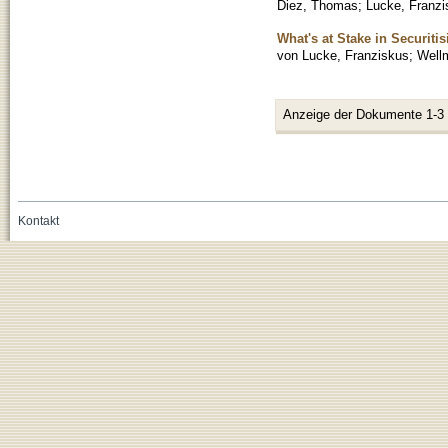
Diez, Thomas
;
Lucke, Franzi
What's at Stake in Securit
von Lucke, Franziskus
;
Well
Anzeige der Dokumente 1-3
Kontakt