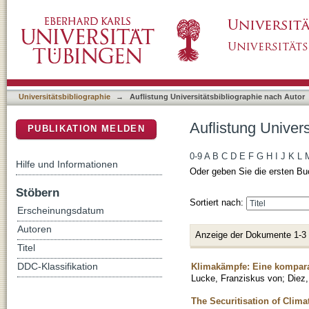
Auflistung Universitätsbibliographie nach Au
DSpace Repositorium (Manakin basiert)
Universitätsbibliographie
→
Auflistung Universitätsbibliographie nach Autor
Auflistung Univer
PUBLIKATION MELDEN
0-9
A
B
C
D
E
F
G
H
I
J
K
L
Hilfe und Informationen
Oder geben Sie die ersten Bu
Stöbern
Sortiert nach:
Erscheinungsdatum
Autoren
Anzeige der Dokumente 1-3
Titel
Klimakämpfe: Eine kompara
DDC-Klassifikation
Lucke, Franziskus von
;
Diez
The Securitisation of Clim