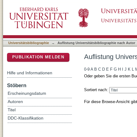
Auflistung Universitätsbibliographie nach Au
DSpace Repositorium (Manakin basiert)
Universitätsbibliographie
→
Auflistung Universitätsbibliographie nach Autor
Auflistung Univer
PUBLIKATION MELDEN
0-9
A
B
C
D
E
F
G
H
I
J
K
L
Hilfe und Informationen
Oder geben Sie die ersten Bu
Stöbern
Sortiert nach:
Erscheinungsdatum
Für diese Browse-Ansicht gib
Autoren
Titel
DDC-Klassifikation