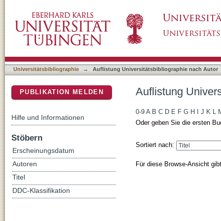
Auflistung Universitätsbibliographie nach Aut
DSpace Repositorium (Manakin basiert)
Universitätsbibliographie
→
Auflistung Universitätsbibliographie nach Autor
Auflistung Univers
PUBLIKATION MELDEN
0-9
A
B
C
D
E
F
G
H
I
J
K
L
Hilfe und Informationen
Oder geben Sie die ersten Bu
Stöbern
Sortiert nach:
Erscheinungsdatum
Für diese Browse-Ansicht gib
Autoren
Titel
DDC-Klassifikation