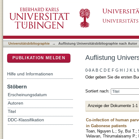
Auflistung Universitätsbibliographie nach Au
DSpace Repositorium (Manakin basiert)
Universitätsbibliographie
→
Auflistung Universitätsbibliographie nach Autor
Auflistung Univer
PUBLIKATION MELDEN
0-9
A
B
C
D
E
F
G
H
I
J
K
L
Hilfe und Informationen
Oder geben Sie die ersten Bu
Stöbern
Sortiert nach:
Erscheinungsdatum
Autoren
Anzeige der Dokumente 1-1
Titel
Co-infection of human parv
DDC-Klassifikation
in Gabonese patients
Toan, Nguyen L.
;
Sy, Bui T.
;
Velavan, Thirumalaisamy P.
;