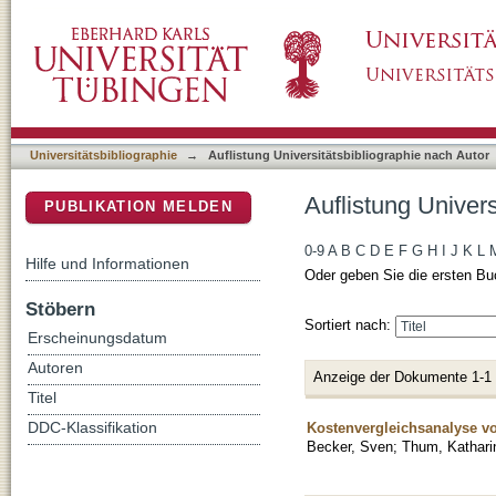
Auflistung Universitätsbibliographie nach Au
DSpace Repositorium (Manakin basiert)
Universitätsbibliographie
→
Auflistung Universitätsbibliographie nach Autor
Auflistung Univer
PUBLIKATION MELDEN
0-9
A
B
C
D
E
F
G
H
I
J
K
L
Hilfe und Informationen
Oder geben Sie die ersten Bu
Stöbern
Sortiert nach:
Erscheinungsdatum
Autoren
Anzeige der Dokumente 1-1
Titel
Kostenvergleichsanalyse v
DDC-Klassifikation
Becker, Sven
;
Thum, Kathari