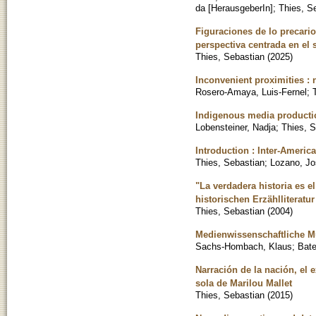
da [HerausgeberIn]
;
Thies, S
Figuraciones de lo precario
perspectiva centrada en el 
Thies, Sebastian
(
2025
)
Inconvenient proximities : 
Rosero-Amaya, Luis-Fernel
;
Indigenous media producti
Lobensteiner, Nadja
;
Thies, S
Introduction : Inter-Amer
Thies, Sebastian
;
Lozano, Jo
"La verdadera historia es e
historischen Erzählliteratu
Thies, Sebastian
(
2004
)
Medienwissenschaftliche M
Sachs-Hombach, Klaus
;
Bat
Narración de la nación, el 
sola de Marilou Mallet
Thies, Sebastian
(
2015
)