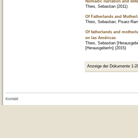
Nomadic narration and deter
Thies, Sebastian
(
2011
)
Of Fatherlands and Motherl
Thies, Sebastian
;
Pisarz-Ram
Of fatherlands and motherla
en las Américas
Thies, Sebastian [Herausgebe
[HerausgeberIn]
(
2015
)
Anzeige der Dokumente 1-2
Kontakt