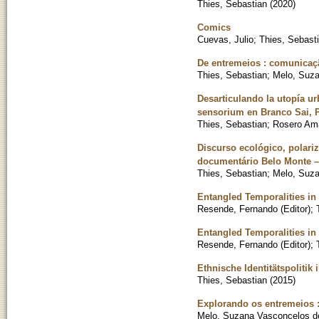
Thies, Sebastian
(
2020
)
Comics
Cuevas, Julio
;
Thies, Sebast
De entremeios : comunicaçã
Thies, Sebastian
;
Melo, Suz
Desarticulando la utopía ur
sensorium en Branco Sai, P
Thies, Sebastian
;
Rosero Ama
Discurso ecológico, polariz
documentário Belo Monte –
Thies, Sebastian
;
Melo, Suz
Entangled Temporalities in 
Resende, Fernando (Editor)
;
Entangled Temporalities in 
Resende, Fernando (Editor)
;
Ethnische Identitätspoliti
Thies, Sebastian
(
2015
)
Explorando os entremeios :
Melo, Suzana Vasconcelos de