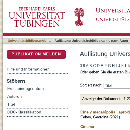
Auflistung Universitätsbibliographie nach Aut
DSpace Repositorium (Manakin basiert)
Universitätsbibliographie
→
Auflistung Universitätsbibliographie nach Autor
Auflistung Univers
PUBLIKATION MELDEN
0-9
A
B
C
D
E
F
G
H
I
J
K
L
Hilfe und Informationen
Oder geben Sie die ersten Bu
Stöbern
Sortiert nach:
Erscheinungsdatum
Autoren
Anzeige der Dokumente 1-2
Titel
Cine y megalópolis : aprox
DDC-Klassifikation
Cebey, Georgina
(
2021
)
Cinema