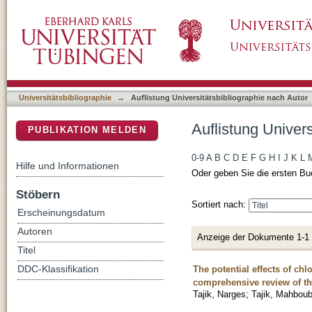
Auflistung Universitätsbibliographie nach Aut
DSpace Repositorium (Manakin basiert)
Universitätsbibliographie
→
Auflistung Universitätsbibliographie nach Autor
Auflistung Univers
PUBLIKATION MELDEN
0-9
A
B
C
D
E
F
G
H
I
J
K
L
Hilfe und Informationen
Oder geben Sie die ersten Bu
Stöbern
Sortiert nach:
Erscheinungsdatum
Autoren
Anzeige der Dokumente 1-1
Titel
The potential effects of ch
DDC-Klassifikation
comprehensive review of the
Tajik, Narges
;
Tajik, Mahbou