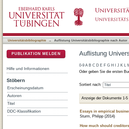
Auflistung Universitätsbibliographie nach Aut
DSpace Repositorium (Manakin basiert)
Universitätsbibliographie
→
Auflistung Universitätsbibliographie nach Autor
Auflistung Univers
PUBLIKATION MELDEN
0-9
A
B
C
D
E
F
G
H
I
J
K
L
Hilfe und Informationen
Oder geben Sie die ersten Bu
Stöbern
Sortiert nach:
Erscheinungsdatum
Autoren
Anzeige der Dokumente 1-5
Titel
Essays in empirical busin
DDC-Klassifikation
Sturm, Philipp
(
2014
)
How much should creditors w