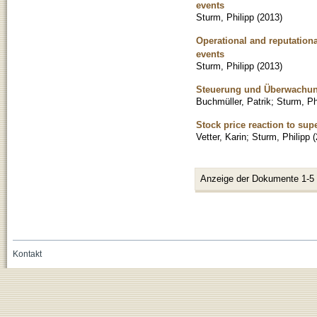
events
Sturm, Philipp
(
2013
)
Operational and reputationa
events
Sturm, Philipp
(
2013
)
Steuerung und Überwachung
Buchmüller, Patrik
;
Sturm, Ph
Stock price reaction to su
Vetter, Karin
;
Sturm, Philipp
(
Anzeige der Dokumente 1-5
Kontakt