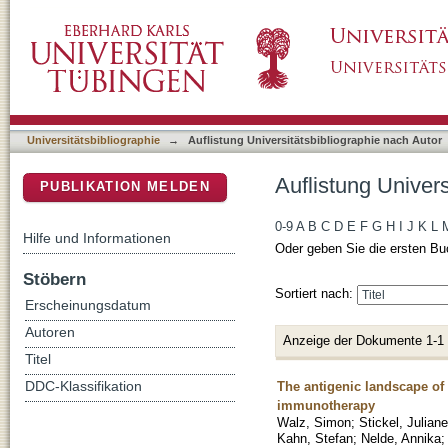
Auflistung Universitätsbibliographie nach Aut
DSpace Repositorium (Manakin basiert)
Universitätsbibliographie
→
Auflistung Universitätsbibliographie nach Autor
Auflistung Univers
PUBLIKATION MELDEN
0-9
A
B
C
D
E
F
G
H
I
J
K
L
Hilfe und Informationen
Oder geben Sie die ersten Bu
Stöbern
Sortiert nach:
Erscheinungsdatum
Autoren
Anzeige der Dokumente 1-1
Titel
The antigenic landscape of 
DDC-Klassifikation
immunotherapy
Walz, Simon
;
Stickel, Julian
Kahn, Stefan
;
Nelde, Annika