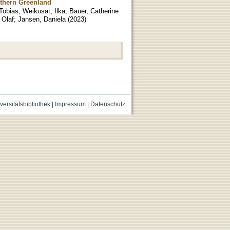
rthern Greenland
 Tobias
;
Weikusat, Ilka
;
Bauer, Catherine
 Olaf
;
Jansen, Daniela
(
2023
)
versitätsbibliothek
|
Impressum
|
Datenschutz