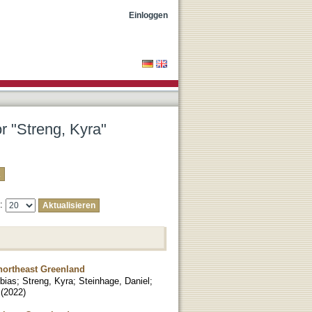
Einloggen
or "Streng, Kyra"
e:
northeast Greenland
obias
;
Streng, Kyra
;
Steinhage, Daniel
;
(
2022
)