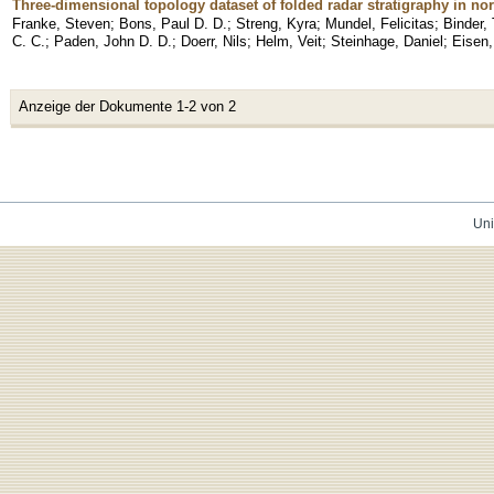
Three-dimensional topology dataset of folded radar stratigraphy in no
Franke, Steven
;
Bons, Paul D. D.
;
Streng, Kyra
;
Mundel, Felicitas
;
Binder,
C. C.
;
Paden, John D. D.
;
Doerr, Nils
;
Helm, Veit
;
Steinhage, Daniel
;
Eisen,
Anzeige der Dokumente 1-2 von 2
Uni