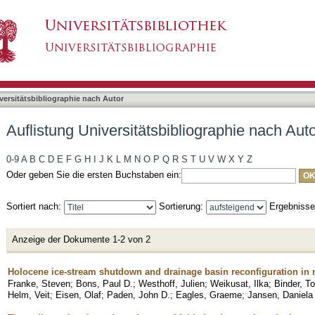
liographie nach Autor "Streng, Kyra"
asiert)
versitätsbibliographie nach Autor
Auflistung Universitätsbibliographie nach Aut
0-9
A
B
C
D
E
F
G
H
I
J
K
L
M
N
O
P
Q
R
S
T
U
V
W
X
Y
Z
Oder geben Sie die ersten Buchstaben ein:
Sortiert nach:
Sortierung:
Ergebniss
Anzeige der Dokumente 1-2 von 2
Holocene ice-stream shutdown and drainage basin reconfiguration in 
Franke, Steven
;
Bons, Paul D.
;
Westhoff, Julien
;
Weikusat, Ilka
;
Binder, T
Helm, Veit
;
Eisen, Olaf
;
Paden, John D.
;
Eagles, Graeme
;
Jansen, Daniela