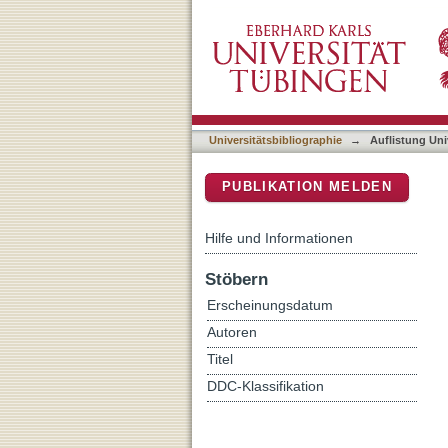
Auflistung Universitätsbib
DSpace Repositorium (Manakin b
Universitätsbibliographie
→
Auflistung Uni
PUBLIKATION MELDEN
Hilfe und Informationen
Stöbern
Erscheinungsdatum
Autoren
Titel
DDC-Klassifikation