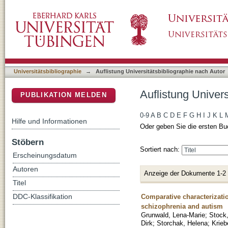
Auflistung Universitätsbibliographie nach Aut
DSpace Repositorium (Manakin basiert)
Universitätsbibliographie
→
Auflistung Universitätsbibliographie nach Autor
Auflistung Univers
PUBLIKATION MELDEN
0-9
A
B
C
D
E
F
G
H
I
J
K
L
Hilfe und Informationen
Oder geben Sie die ersten Bu
Stöbern
Sortiert nach:
Erscheinungsdatum
Autoren
Anzeige der Dokumente 1-2
Titel
Comparative characterizati
DDC-Klassifikation
schizophrenia and autism
Grunwald, Lena-Marie
;
Stock,
Dirk
;
Storchak, Helena
;
Krieb