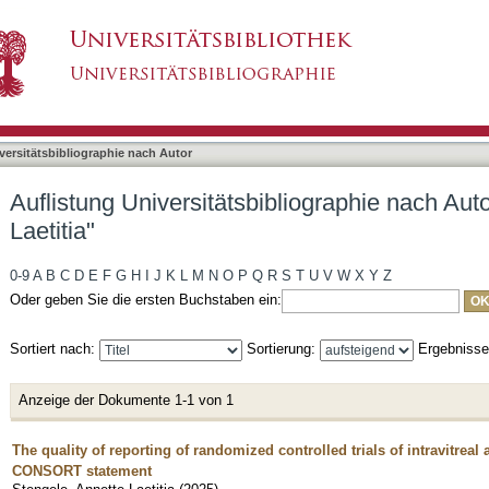
liographie nach Autor "Stengele, Annette Laetit
asiert)
versitätsbibliographie nach Autor
Auflistung Universitätsbibliographie nach Aut
Laetitia"
0-9
A
B
C
D
E
F
G
H
I
J
K
L
M
N
O
P
Q
R
S
T
U
V
W
X
Y
Z
Oder geben Sie die ersten Buchstaben ein:
Sortiert nach:
Sortierung:
Ergebniss
Anzeige der Dokumente 1-1 von 1
The quality of reporting of randomized controlled trials of intravitrea
CONSORT statement