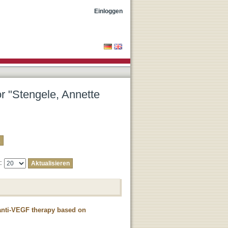
ia"
Einloggen
or "Stengele, Annette
e:
l anti-VEGF therapy based on