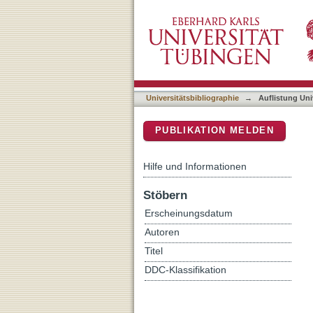
Auflistung Universitätsbib
DSpace Repositorium (Manakin b
Universitätsbibliographie
→
Auflistung Uni
PUBLIKATION MELDEN
Hilfe und Informationen
Stöbern
Erscheinungsdatum
Autoren
Titel
DDC-Klassifikation