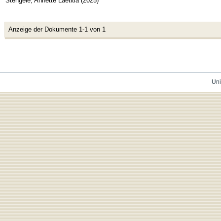
Stengele, Annette Laetitia
(
2025
)
Anzeige der Dokumente 1-1 von 1
Uni