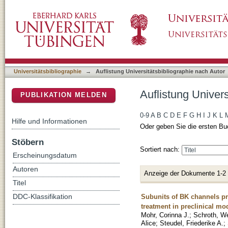
Auflistung Universitätsbibliographie nach Aut
DSpace Repositorium (Manakin basiert)
Universitätsbibliographie
→
Auflistung Universitätsbibliographie nach Autor
Auflistung Univers
PUBLIKATION MELDEN
0-9
A
B
C
D
E
F
G
H
I
J
K
L
Hilfe und Informationen
Oder geben Sie die ersten Bu
Stöbern
Sortiert nach:
Erscheinungsdatum
Autoren
Anzeige der Dokumente 1-2
Titel
Subunits of BK channels p
DDC-Klassifikation
treatment in preclinical mo
Mohr, Corinna J.
;
Schroth, W
Alice
;
Steudel, Friederike A.
;