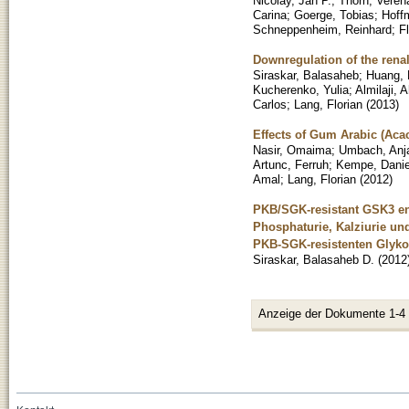
Nicolay, Jan P.
;
Thorn, Veren
Carina
;
Goerge, Tobias
;
Hoff
Schneppenheim, Reinhard
;
F
Downregulation of the rena
Siraskar, Balasaheb
;
Huang,
Kucherenko, Yulia
;
Almilaji,
Carlos
;
Lang, Florian
(
2013
)
Effects of Gum Arabic (Acac
Nasir, Omaima
;
Umbach, Anja
Artunc, Ferruh
;
Kempe, Danie
Amal
;
Lang, Florian
(
2012
)
PKB/SGK-resistant GSK3 enh
Phosphaturie, Kalziurie un
PKB-SGK-resistenten Glyko
Siraskar, Balasaheb D.
(
2012
Anzeige der Dokumente 1-4