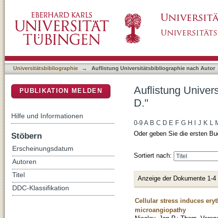
Auflistung Universitätsbibliographie nach Au
DSpace Repositorium (Manakin basiert)
Universitätsbibliographie
→
Auflistung Universitätsbibliographie nach Autor
Auflistung Univer
PUBLIKATION MELDEN
D."
Hilfe und Informationen
0-9
A
B
C
D
E
F
G
H
I
J
K
L
Oder geben Sie die ersten Bu
Stöbern
Erscheinungsdatum
Sortiert nach:
Autoren
Titel
Anzeige der Dokumente 1-4
DDC-Klassifikation
Cellular stress induces ery
microangiopathy