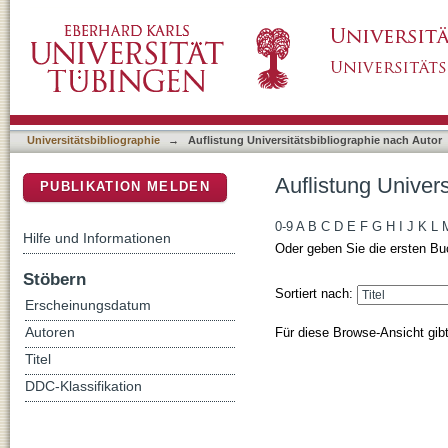
Auflistung Universitätsbibliographie nach Au
DSpace Repositorium (Manakin basiert)
Universitätsbibliographie
→
Auflistung Universitätsbibliographie nach Autor
Auflistung Univer
PUBLIKATION MELDEN
0-9
A
B
C
D
E
F
G
H
I
J
K
L
Hilfe und Informationen
Oder geben Sie die ersten Bu
Stöbern
Sortiert nach:
Erscheinungsdatum
Für diese Browse-Ansicht gib
Autoren
Titel
DDC-Klassifikation