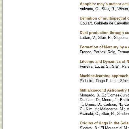
Apophis: may a meteor acti
Valvano, G.
;
Sfair, R.
;
Winter
Definition of multispectra
Goulart, Gabriela de Carvalh
Dust production through col
Lattari, V.
;
Sfair, R.
;
Siqueira,
Formation of Mercury by a g
Franco, Patrick
;
Roig, Ferna
Lifetime and Dynamics of N
Ferreira, Lucas S.
;
Sfair, Raf
Machine-learning approach 
Pinheiro, Tiago F. L. L.
;
Sfair
Milliarcsecond Astrometry f
Morgado, B. E.
;
Gomes-Junior
Dunham, D.
;
Moore, J.
;
Bailli
T.
;
Bruns, D.
;
Carlson, N.
;
Ca
C.
;
Kim, Y.
;
Malacarne, M.
;
M
Plainaki, C.
;
Sfair, R.
;
Sindon
Origins of rings in the Sol
Sicardy, B.
;
El Moutamid, M.