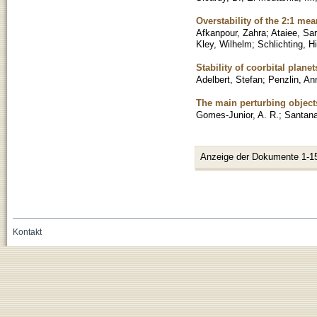
Overstability of the 2:1 m
Afkanpour, Zahra
;
Ataiee, Sa
Kley, Wilhelm
;
Schlichting, H
Stability of coorbital plane
Adelbert, Stefan
;
Penzlin, An
The main perturbing object
Gomes-Junior, A. R.
;
Santana
Anzeige der Dokumente 1-1
Kontakt