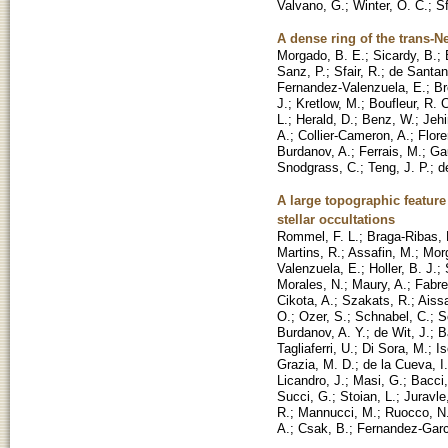
Valvano, G.
;
Winter, O. C.
;
Sf
A dense ring of the trans-N
Morgado, B. E.
;
Sicardy, B.
;
Sanz, P.
;
Sfair, R.
;
de Santan
Fernandez-Valenzuela, E.
;
Br
J.
;
Kretlow, M.
;
Boufleur, R. 
L.
;
Herald, D.
;
Benz, W.
;
Jehi
A.
;
Collier-Cameron, A.
;
Flore
Burdanov, A.
;
Ferrais, M.
;
Gau
Snodgrass, C.
;
Teng, J. P.
;
d
A large topographic featur
stellar occultations
Rommel, F. L.
;
Braga-Ribas, 
Martins, R.
;
Assafin, M.
;
Mor
Valenzuela, E.
;
Holler, B. J.
;
Morales, N.
;
Maury, A.
;
Fabre
Cikota, A.
;
Szakats, R.
;
Aiss
O.
;
Ozer, S.
;
Schnabel, C.
;
S
Burdanov, A. Y.
;
de Wit, J.
;
B
Tagliaferri, U.
;
Di Sora, M.
;
Is
Grazia, M. D.
;
de la Cueva, I.
Licandro, J.
;
Masi, G.
;
Bacci,
Succi, G.
;
Stoian, L.
;
Juravle
R.
;
Mannucci, M.
;
Ruocco, N
A.
;
Csak, B.
;
Fernandez-Garc