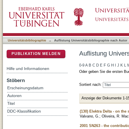
Auflistung Universitätsbibliographie nach Auto
DSpace Repositorium (Manakin basiert)
Universitätsbibliographie
→
Auflistung Universitätsbibliographie nach Autor
Auflistung Univers
PUBLIKATION MELDEN
0-9
A
B
C
D
E
F
G
H
I
J
K
L
Hilfe und Informationen
Oder geben Sie die ersten Bu
Stöbern
Sortiert nach:
Erscheinungsdatum
Autoren
Anzeige der Dokumente 1-1
Titel
(130) Elektra Delta - on the 
DDC-Klassifikation
Valvano, G.
;
Oliveira, R. Ma
2001 SN263 - the contribut