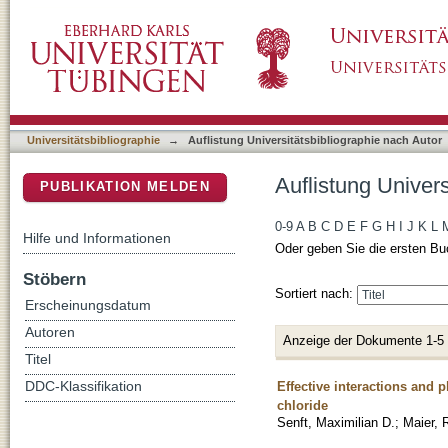
Auflistung Universitätsbibliographie nach Aut
DSpace Repositorium (Manakin basiert)
Universitätsbibliographie
→
Auflistung Universitätsbibliographie nach Autor
Auflistung Univers
PUBLIKATION MELDEN
0-9
A
B
C
D
E
F
G
H
I
J
K
L
Hilfe und Informationen
Oder geben Sie die ersten Bu
Stöbern
Sortiert nach:
Erscheinungsdatum
Autoren
Anzeige der Dokumente 1-5
Titel
Effective interactions and 
DDC-Klassifikation
chloride
Senft, Maximilian D.
;
Maier, 