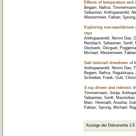
Effects of temperature and 
Begam, Nafisa
;
Timmermann,
Sebastian
;
Anthuparambil, N
Westermeier, Fabian
;
Sprung,
Exploring non-equilibrium 
rays
Anthuparambil, Nimmi Das
;
G
Retzbach, Sebastian
;
Senft, 
Oeztuerk, Oezguel
;
Poggeman
Michael
;
Westermeier, Fabia
Salt induced slowdown of k
Anthuparambil, Nimmi Das
;
T
Begam, Nafisa
;
Ragulskaya, 
Schreiber, Frank
;
Gutt, Christ
X-ray driven and intrinsic 
Timmermann, Sonja
;
Anthupa
Sebastian
;
Senft, Maximilian
Marc
;
Hiremath, Anusha
;
Gut
Fabian
;
Sprung, Michael
;
Rag
Anzeige der Dokumente 1-5