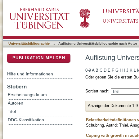
Auflistung Universitätsbibliographie nach Aut
DSpace Repositorium (Manakin basiert)
Universitätsbibliographie
→
Auflistung Universitätsbibliographie nach Autor
Auflistung Univers
PUBLIKATION MELDEN
0-9
A
B
C
D
E
F
G
H
I
J
K
L
Hilfe und Informationen
Oder geben Sie die ersten Bu
Stöbern
Sortiert nach:
Erscheinungsdatum
Autoren
Anzeige der Dokumente 1-9
Titel
Belastbarkeitsdefinitionen
DDC-Klassifikation
Schubring, Astrid
;
Thiel, Ans
Coping with growth in adole