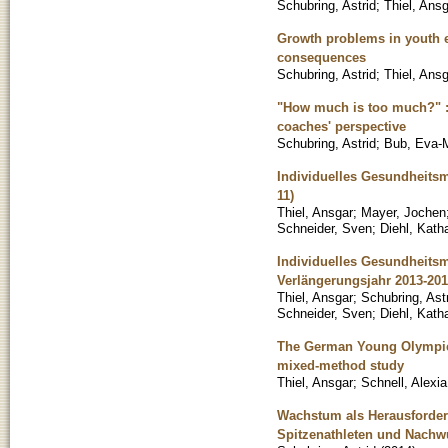
Schubring, Astrid
;
Thiel, Ans
Growth problems in youth el
consequences
Schubring, Astrid
;
Thiel, Ans
"How much is too much?" : t
coaches' perspective
Schubring, Astrid
;
Bub, Eva-
Individuelles Gesundheits
11)
Thiel, Ansgar
;
Mayer, Jochen
Schneider, Sven
;
Diehl, Kath
Individuelles Gesundheit
Verlängerungsjahr 2013-2014
Thiel, Ansgar
;
Schubring, Ast
Schneider, Sven
;
Diehl, Kath
The German Young Olympic 
mixed-method study
Thiel, Ansgar
;
Schnell, Alexia
Wachstum als Herausforde
Spitzenathleten und Nachw