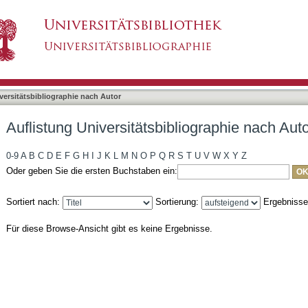
liographie nach Autor "Schmitt, Ruth"
asiert)
versitätsbibliographie nach Autor
Auflistung Universitätsbibliographie nach Aut
0-9
A
B
C
D
E
F
G
H
I
J
K
L
M
N
O
P
Q
R
S
T
U
V
W
X
Y
Z
Oder geben Sie die ersten Buchstaben ein:
Sortiert nach:
Sortierung:
Ergebniss
Für diese Browse-Ansicht gibt es keine Ergebnisse.