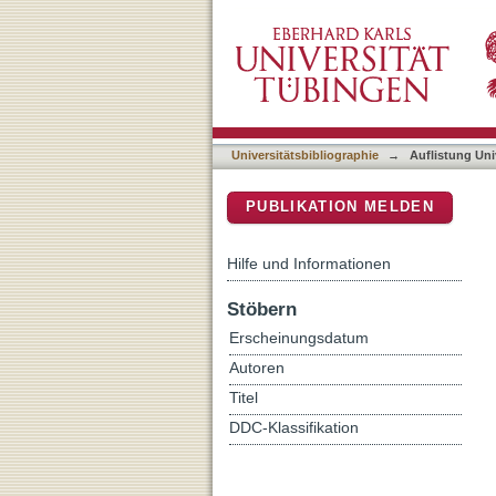
Auflistung Universitätsbib
DSpace Repositorium (Manakin b
Universitätsbibliographie
→
Auflistung Uni
PUBLIKATION MELDEN
Hilfe und Informationen
Stöbern
Erscheinungsdatum
Autoren
Titel
DDC-Klassifikation