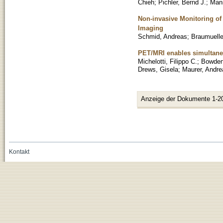
Chieh
;
Pichler, Bernd J.
;
Mann
Non-invasive Monitoring o
Imaging
Schmid, Andreas
;
Braumuelle
PET/MRI enables simultaneo
Michelotti, Filippo C.
;
Bowden
Drews, Gisela
;
Maurer, Andre
Anzeige der Dokumente 1-2
Kontakt