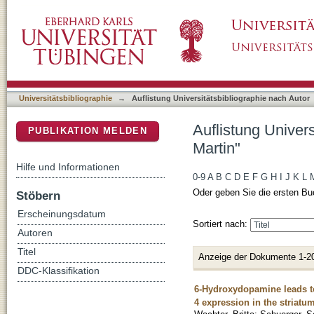
Auflistung Universitätsbibliographie nach Au
DSpace Repositorium (Manakin basiert)
Universitätsbibliographie
→
Auflistung Universitätsbibliographie nach Autor
Auflistung Univer
PUBLIKATION MELDEN
Martin"
Hilfe und Informationen
0-9
A
B
C
D
E
F
G
H
I
J
K
L
Oder geben Sie die ersten Bu
Stöbern
Erscheinungsdatum
Sortiert nach:
Autoren
Titel
Anzeige der Dokumente 1-2
DDC-Klassifikation
6-Hydroxydopamine leads to
4 expression in the striatu