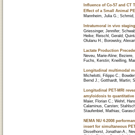
Influence of Co-57 and CT 
Effect of a Small Animal P
Mannheim, Julia G.
;
Schmid,
Intratumoral in vivo stagin
Griessinger, Jennifer
;
Schwab,
Heike
;
Reischl, Gerald
;
Quint
Olulanu H.
;
Borowsky, Alexan
Lactate Production Precede
Neveu, Marie-Aline
;
Beziere,
Fuchs, Kerstin
;
Kneilling, Ma
Longitudinal multimodal mon
Michelotti, Filippo C.
;
Bowden
Bernd J.
;
Gotthardt, Martin
;
S
Longitudinal PET-MRI reve
amyloidosis to quantitative
Maier, Florian C.
;
Wehrl, Hans
Calaminus, Carsten
;
Stahlsc
Staufenbiel, Mathias
;
Garasc
NEMA NU 4-2008 performanc
insert for simultaneous P
Disselhorst, Jonathan A.
;
New