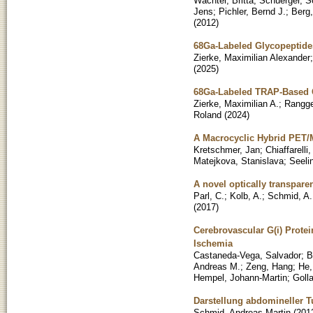
Wachter, Britta
;
Schuerger, S
Jens
;
Pichler, Bernd J.
;
Berg,
(
2012
)
68Ga-Labeled Glycopeptides
Zierke, Maximilian Alexander
(
2025
)
68Ga-Labeled TRAP-Based Gl
Zierke, Maximilian A.
;
Rangge
Roland
(
2024
)
A Macrocyclic Hybrid PET/M
Kretschmer, Jan
;
Chiaffarell
Matejkova, Stanislava
;
Seelin
A novel optically transpare
Parl, C.
;
Kolb, A.
;
Schmid, A.
(
2017
)
Cerebrovascular G(i) Protei
Ischemia
Castaneda-Vega, Salvador
;
B
Andreas M.
;
Zeng, Hang
;
He,
Hempel, Johann-Martin
;
Goll
Darstellung abdomineller T
Schmid, Andreas Martin
(
201