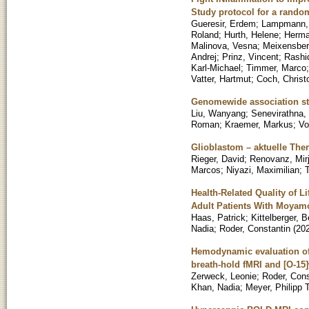
Study protocol for a random
Gueresir, Erdem
;
Lampmann,
Roland
;
Hurth, Helene
;
Herma
Malinova, Vesna
;
Meixensber
Andrej
;
Prinz, Vincent
;
Rashid
Karl-Michael
;
Timmer, Marco
Vatter, Hartmut
;
Coch, Christ
Genomewide association st
Liu, Wanyang
;
Senevirathna, 
Roman
;
Kraemer, Markus
;
Vo
Glioblastom – aktuelle The
Rieger, David
;
Renovanz, Mir
Marcos
;
Niyazi, Maximilian
;
Health-Related Quality of 
Adult Patients With Moyam
Haas, Patrick
;
Kittelberger, 
Nadia
;
Roder, Constantin
(
20
Hemodynamic evaluation of 
breath-hold fMRI and [O-15
Zerweck, Leonie
;
Roder, Cons
Khan, Nadia
;
Meyer, Philipp T