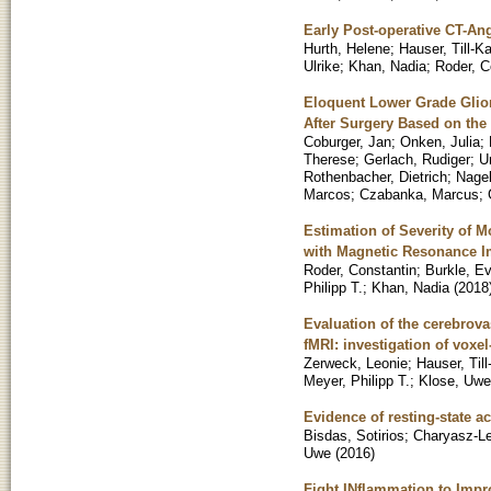
Early Post-operative CT-A
Hurth, Helene
;
Hauser, Till-K
Ulrike
;
Khan, Nadia
;
Roder, C
Eloquent Lower Grade Gliom
After Surgery Based on the
Coburger, Jan
;
Onken, Julia
;
Therese
;
Gerlach, Rudiger
;
U
Rothenbacher, Dietrich
;
Nagel
Marcos
;
Czabanka, Marcus
;
Estimation of Severity of
with Magnetic Resonance 
Roder, Constantin
;
Burkle, E
Philipp T.
;
Khan, Nadia
(
2018
Evaluation of the cerebrova
fMRI: investigation of vox
Zerweck, Leonie
;
Hauser, Til
Meyer, Philipp T.
;
Klose, Uwe
Evidence of resting-state ac
Bisdas, Sotirios
;
Charyasz-Le
Uwe
(
2016
)
Fight INflammation to Imp