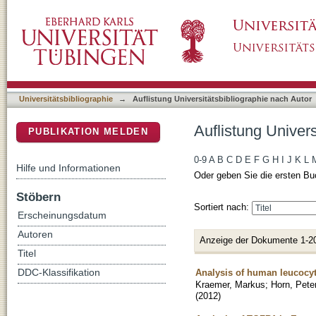
Auflistung Universitätsbibliographie nach Au
DSpace Repositorium (Manakin basiert)
Universitätsbibliographie
→
Auflistung Universitätsbibliographie nach Autor
Auflistung Univer
PUBLIKATION MELDEN
0-9
A
B
C
D
E
F
G
H
I
J
K
L
Hilfe und Informationen
Oder geben Sie die ersten Bu
Stöbern
Sortiert nach:
Erscheinungsdatum
Autoren
Anzeige der Dokumente 1-2
Titel
Analysis of human leucocyt
DDC-Klassifikation
Kraemer, Markus
;
Horn, Pete
(
2012
)