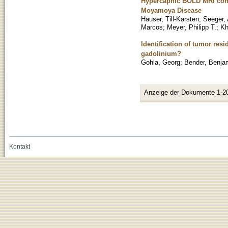
Hypercapnic BOLD MRI comp
Moyamoya Disease
Hauser, Till-Karsten
;
Seeger,
Marcos
;
Meyer, Philipp T.
;
Kh
Identification of tumor res
gadolinium?
Gohla, Georg
;
Bender, Benja
Anzeige der Dokumente 1-2
Kontakt