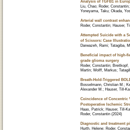
Analysis of TGFB1 in Euro
Liu, Chao
;
Roder, Constantin
Yoneyama, Taku
;
Okada, Yo
Arterial wall contrast enh
Roder, Constantin
;
Hauser, Ti
Attempted Suicide with a S
of Scissors: Case Illustrati
Darwazeh, Rami
;
Tatagiba, 
Beneficial impact of high-f
grade glioma surgery
Roder, Constantin
;
Breitkopf,
Martin
;
Wolff, Markus
;
Tatagi
Breath-Hold-Triggered BOLD
Bosselmann, Christian M.
;
Ke
Alexander M.
;
Hauser, Till-Ka
Coincidence of Concentric
Postoperative Ischemic Str
Haas, Patrick
;
Hauser, Till-K
Roder, Constantin
(
2024
)
Diagnostic and treatment pi
Hurth, Helene
;
Roder, Consta