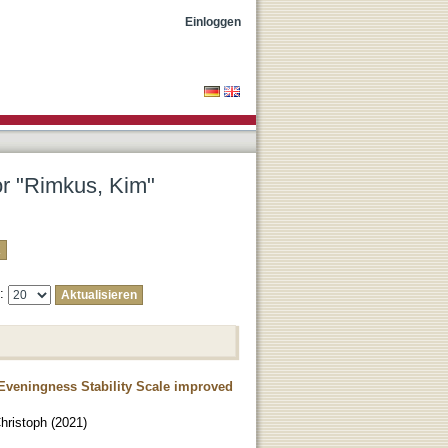
Einloggen
or "Rimkus, Kim"
e:
Eveningness Stability Scale improved
hristoph
(
2021
)