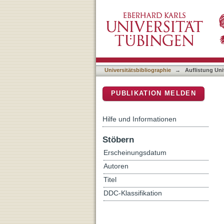
Auflistung Universitätsbi
DSpace Repositorium (Manakin b
Universitätsbibliographie
→
Auflistung Uni
PUBLIKATION MELDEN
Hilfe und Informationen
Stöbern
Erscheinungsdatum
Autoren
Titel
DDC-Klassifikation