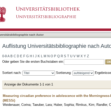
bliographie nach Autor "Rimkus, Kim"
asiert)
versitätsbibliographie nach Autor
Auflistung Universitätsbibliographie nach Aut
0-9
A
B
C
D
E
F
G
H
I
J
K
L
M
N
O
P
Q
R
S
T
U
V
W
X
Y
Z
Oder geben Sie die ersten Buchstaben ein:
Sortiert nach:
Sortierung:
Ergebniss
Anzeige der Dokumente 1-1 von 1
Measuring circadian preference in adolescence with the Morningness-
(MESSi)
Weidenauer, Corina
;
Taeuber, Lara
;
Huber, Sophia
;
Rimkus, Kim
;
Randler, C