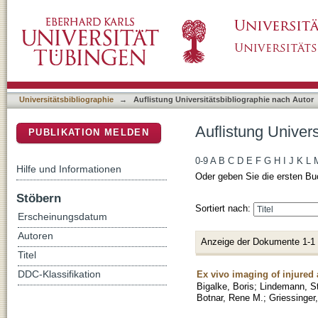
Auflistung Universitätsbibliographie nach Aut
DSpace Repositorium (Manakin basiert)
Universitätsbibliographie
→
Auflistung Universitätsbibliographie nach Autor
Auflistung Univers
PUBLIKATION MELDEN
0-9
A
B
C
D
E
F
G
H
I
J
K
L
Hilfe und Informationen
Oder geben Sie die ersten Bu
Stöbern
Sortiert nach:
Erscheinungsdatum
Autoren
Anzeige der Dokumente 1-1
Titel
Ex vivo imaging of injured 
DDC-Klassifikation
Bigalke, Boris
;
Lindemann, S
Botnar, Rene M.
;
Griessinger