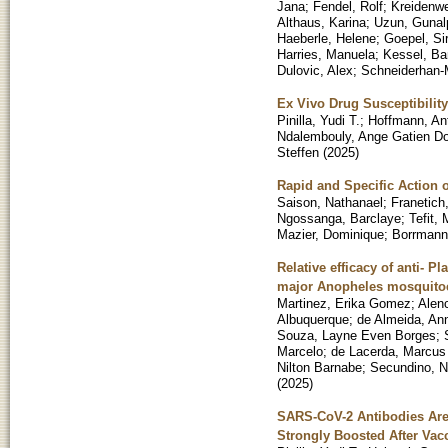
Jana
;
Fendel, Rolf
;
Kreidenwe
Althaus, Karina
;
Uzun, Gunal
Haeberle, Helene
;
Goepel, Sir
Harries, Manuela
;
Kessel, Ba
Dulovic, Alex
;
Schneiderhan-M
Ex Vivo Drug Susceptibilit
Pinilla, Yudi T.
;
Hoffmann, An
Ndalembouly, Ange Gatien 
Steffen
(
2025
)
Rapid and Specific Action
Saison, Nathanael
;
Franetich
Ngossanga, Barclaye
;
Tefit, 
Mazier, Dominique
;
Borrmann
Relative efficacy of anti- 
major Anopheles mosquitoes 
Martinez, Erika Gomez
;
Alenc
Albuquerque
;
de Almeida, An
Souza, Layne Even Borges
;
Marcelo
;
de Lacerda, Marcus
Nilton Barnabe
;
Secundino, N
(
2025
)
SARS-CoV-2 Antibodies Are 
Strongly Boosted After Vac