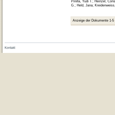
Pinilla, Yudi T.
;
Heinzel, Con
G.
;
Held, Jana
;
Kreidenweiss
Anzeige der Dokumente 1-5
Kontakt