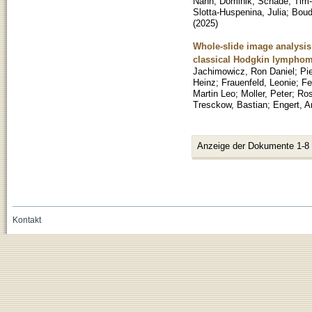
Nann, Dominik
;
Schade, Tim-
Slotta-Huspenina, Julia
;
Boud
(
2025
)
Whole-slide image analysis 
classical Hodgkin lympho
Jachimowicz, Ron Daniel
;
Pi
Heinz
;
Frauenfeld, Leonie
;
Fe
Martin Leo
;
Moller, Peter
;
Ros
Tresckow, Bastian
;
Engert, A
Anzeige der Dokumente 1-8
Kontakt