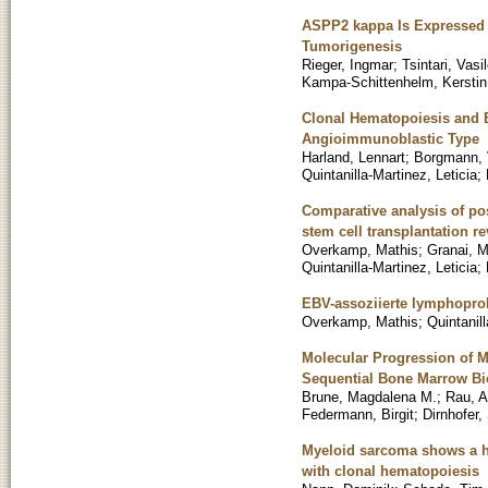
ASPP2 kappa Is Expressed
Tumorigenesis
Rieger, Ingmar
;
Tsintari, Vasi
Kampa-Schittenhelm, Kerstin
Clonal Hematopoiesis and B
Angioimmunoblastic Type
Harland, Lennart
;
Borgmann,
Quintanilla-Martinez, Leticia
;
Comparative analysis of pos
stem cell transplantation r
Overkamp, Mathis
;
Granai, 
Quintanilla-Martinez, Leticia
;
EBV-assoziierte lymphoprol
Overkamp, Mathis
;
Quintanill
Molecular Progression of M
Sequential Bone Marrow Bi
Brune, Magdalena M.
;
Rau, 
Federmann, Birgit
;
Dirnhofer,
Myeloid sarcoma shows a h
with clonal hematopoiesis