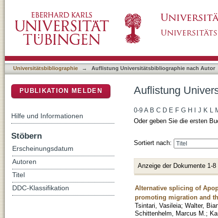
Auflistung Universitätsbibliographie nach Au
DSpace Repositorium (Manakin basiert)
Universitätsbibliographie
→
Auflistung Universitätsbibliographie nach Autor
Auflistung Univer
PUBLIKATION MELDEN
0-9
A
B
C
D
E
F
G
H
I
J
K
L
Hilfe und Informationen
Oder geben Sie die ersten Bu
Stöbern
Sortiert nach:
Erscheinungsdatum
Autoren
Anzeige der Dokumente 1-8
Titel
Alternative splicing of Apo
DDC-Klassifikation
promoting migration and th
Tsintari, Vasileia
;
Walter, Bia
Schittenhelm, Marcus M.
;
Ka