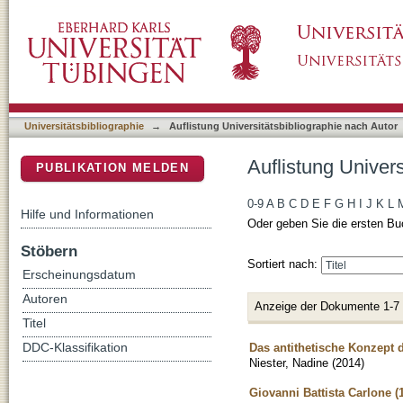
Auflistung Universitätsbibliographie nach Aut
DSpace Repositorium (Manakin basiert)
Universitätsbibliographie
→
Auflistung Universitätsbibliographie nach Autor
Auflistung Univers
PUBLIKATION MELDEN
0-9
A
B
C
D
E
F
G
H
I
J
K
L
Hilfe und Informationen
Oder geben Sie die ersten Bu
Stöbern
Sortiert nach:
Erscheinungsdatum
Autoren
Anzeige der Dokumente 1-7
Titel
Das antithetische Konzept 
DDC-Klassifikation
Niester, Nadine
(
2014
)
Giovanni Battista Carlone (