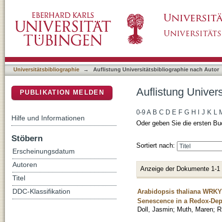
Auflistung Universitätsbibliographie nach Aut
DSpace Repositorium (Manakin basiert)
Universitätsbibliographie
→
Auflistung Universitätsbibliographie nach Autor
Auflistung Univers
PUBLIKATION MELDEN
0-9
A
B
C
D
E
F
G
H
I
J
K
L
Hilfe und Informationen
Oder geben Sie die ersten Bu
Stöbern
Sortiert nach:
Erscheinungsdatum
Autoren
Anzeige der Dokumente 1-1
Titel
Arabidopsis thaliana WRKY2
DDC-Klassifikation
Senescence in a Redox-De
Doll, Jasmin
;
Muth, Maren
;
R