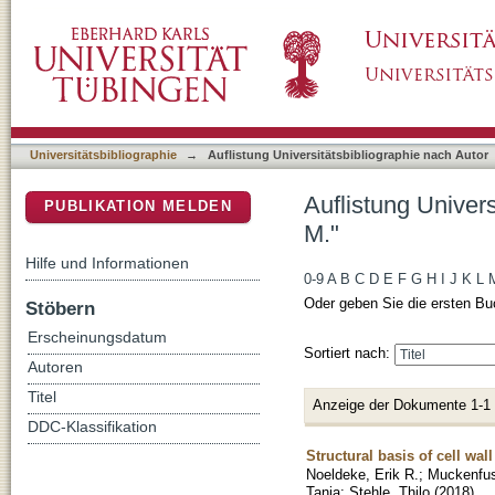
Auflistung Universitätsbibliographie nach Au
DSpace Repositorium (Manakin basiert)
Universitätsbibliographie
→
Auflistung Universitätsbibliographie nach Autor
Auflistung Univer
PUBLIKATION MELDEN
M."
Hilfe und Informationen
0-9
A
B
C
D
E
F
G
H
I
J
K
L
Oder geben Sie die ersten Bu
Stöbern
Erscheinungsdatum
Sortiert nach:
Autoren
Titel
Anzeige der Dokumente 1-1
DDC-Klassifikation
Structural basis of cell w
Noeldeke, Erik R.
;
Muckenfus
Tanja
;
Stehle, Thilo
(
2018
)