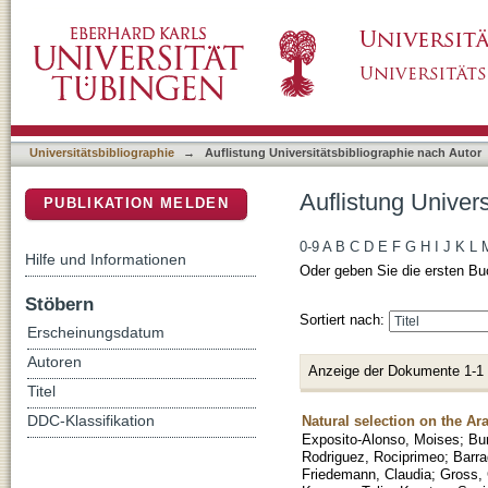
Auflistung Universitätsbibliographie nach Au
DSpace Repositorium (Manakin basiert)
Universitätsbibliographie
→
Auflistung Universitätsbibliographie nach Autor
Auflistung Univer
PUBLIKATION MELDEN
0-9
A
B
C
D
E
F
G
H
I
J
K
L
Hilfe und Informationen
Oder geben Sie die ersten Bu
Stöbern
Sortiert nach:
Erscheinungsdatum
Autoren
Anzeige der Dokumente 1-1
Titel
Natural selection on the Ar
DDC-Klassifikation
Exposito-Alonso, Moises
;
Bu
Rodriguez, Rociprimeo
;
Barra
Friedemann, Claudia
;
Gross,