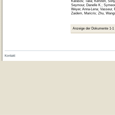
Karasov, Talia
;
Kersten, Sonj
Seymour, Danelle K.
;
Symeon
Weyer, Anna-Lena
;
Vasseur, 
Zaidem, Maricris
;
Zhu, Wang
Anzeige der Dokumente 1-1
Kontakt