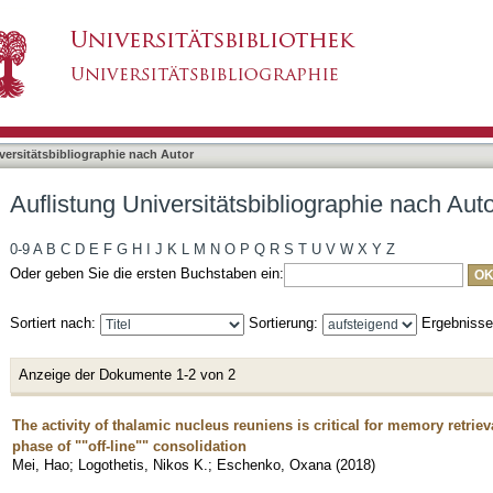
liographie nach Autor "Mei, Hao"
asiert)
versitätsbibliographie nach Autor
Auflistung Universitätsbibliographie nach Aut
0-9
A
B
C
D
E
F
G
H
I
J
K
L
M
N
O
P
Q
R
S
T
U
V
W
X
Y
Z
Oder geben Sie die ersten Buchstaben ein:
Sortiert nach:
Sortierung:
Ergebniss
Anzeige der Dokumente 1-2 von 2
The activity of thalamic nucleus reuniens is critical for memory retrieva
phase of ""off-line"" consolidation
Mei, Hao
;
Logothetis, Nikos K.
;
Eschenko, Oxana
(
2018
)