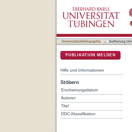
Auflistung Universitätsbib
DSpace Repositorium (Manakin b
Universitätsbibliographie
→
Auflistung Uni
PUBLIKATION MELDEN
Hilfe und Informationen
Stöbern
Erscheinungsdatum
Autoren
Titel
DDC-Klassifikation