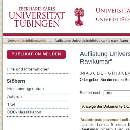
Auflistung Universitätsbibliographie nach A
DSpace Repositorium (Manakin basiert)
Universitätsbibliographie
→
Auflistung Universitätsbibliographie nach Autor
Auflistung Univer
PUBLIKATION MELDEN
Ravikumar"
Hilfe und Informationen
0-9
A
B
C
D
E
F
G
H
I
J
K
L
Oder geben Sie die ersten Bu
Stöbern
Erscheinungsdatum
Sortiert nach:
Autoren
Titel
Anzeige der Dokumente 1-1
DDC-Klassifikation
Arabidopsis pavement cell 
Lauster, Theresa
;
Stoeckle, 
Ravikumar
;
Spaeth, Ellen
;
Zi