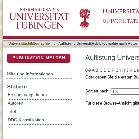
Auflistung Universitätsbibliographie nach Aut
DSpace Repositorium (Manakin basiert)
Universitätsbibliographie
→
Auflistung Universitätsbibliographie nach Autor
Auflistung Univers
PUBLIKATION MELDEN
0-9
A
B
C
D
E
F
G
H
I
J
K
L
Hilfe und Informationen
Oder geben Sie die ersten Bu
Stöbern
Sortiert nach:
Erscheinungsdatum
Für diese Browse-Ansicht gib
Autoren
Titel
DDC-Klassifikation