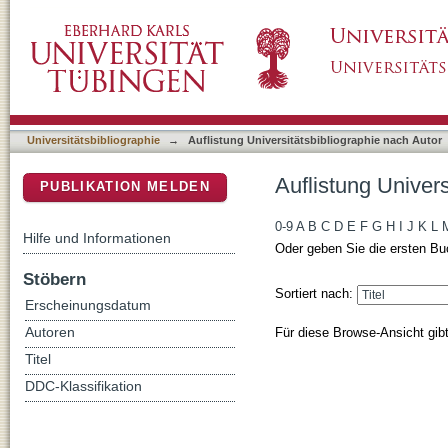
Auflistung Universitätsbibliographie nach Au
DSpace Repositorium (Manakin basiert)
Universitätsbibliographie
→
Auflistung Universitätsbibliographie nach Autor
Auflistung Univer
PUBLIKATION MELDEN
0-9
A
B
C
D
E
F
G
H
I
J
K
L
Hilfe und Informationen
Oder geben Sie die ersten Bu
Stöbern
Sortiert nach:
Erscheinungsdatum
Für diese Browse-Ansicht gib
Autoren
Titel
DDC-Klassifikation