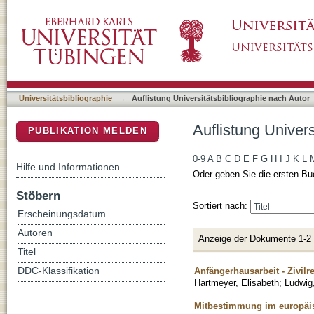
Auflistung Universitätsbibliographie nach Au
DSpace Repositorium (Manakin basiert)
Universitätsbibliographie
→
Auflistung Universitätsbibliographie nach Autor
Auflistung Univer
PUBLIKATION MELDEN
0-9
A
B
C
D
E
F
G
H
I
J
K
L
Hilfe und Informationen
Oder geben Sie die ersten Bu
Stöbern
Sortiert nach:
Erscheinungsdatum
Autoren
Anzeige der Dokumente 1-2
Titel
Anfängerhausarbeit - Zivilr
DDC-Klassifikation
Hartmeyer, Elisabeth
;
Ludwig
Mitbestimmung im europäis