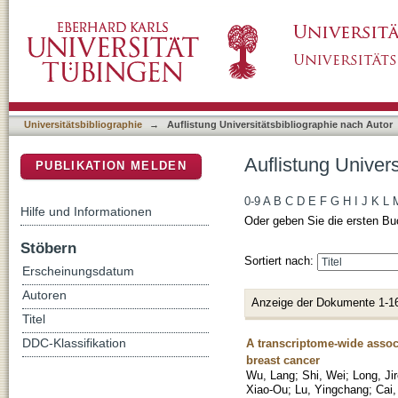
Auflistung Universitätsbibliographie nach Au
DSpace Repositorium (Manakin basiert)
Universitätsbibliographie
→
Auflistung Universitätsbibliographie nach Autor
Auflistung Univer
PUBLIKATION MELDEN
0-9
A
B
C
D
E
F
G
H
I
J
K
L
Hilfe und Informationen
Oder geben Sie die ersten Bu
Stöbern
Sortiert nach:
Erscheinungsdatum
Autoren
Anzeige der Dokumente 1-1
Titel
A transcriptome-wide associ
DDC-Klassifikation
breast cancer
Wu, Lang
;
Shi, Wei
;
Long, Ji
Xiao-Ou
;
Lu, Yingchang
;
Cai,