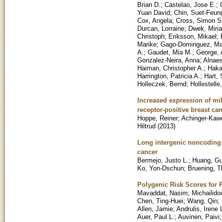
Brian D.
;
Castelao, Jose E.
;
Yuan David
;
Chin, Suet-Feun
Cox, Angela
;
Cross, Simon S
Durcan, Lorraine
;
Dwek, Miri
Christoph
;
Eriksson, Mikael
;
Marike
;
Gago-Dominguez, Ma
A.
;
Gaudet, Mia M.
;
George, 
Gonzalez-Neira, Anna
;
Alnaes
Haiman, Christopher A.
;
Haka
Harrington, Patricia A.
;
Hart, 
Holleczek, Bernd
;
Hollestelle
Increased expression of mi
receptor-positive breast ca
Hoppe, Reiner
;
Achinger-Kaw
Hiltrud
(
2013
)
Long intergenic noncoding R
cancer
Bermejo, Justo L.
;
Huang, G
Ko, Yon-Dschun
;
Bruening, 
Polygenic Risk Scores for 
Mavaddat, Nasim
;
Michailido
Chen, Ting-Huei
;
Wang, Qin
;
Allen, Jamie
;
Andrulis, Irene 
Auer, Paul L.
;
Auvinen, Paivi