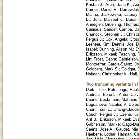
Kristan J.
;
Arun, Banu K.
;
Ass
Barnes, Daniel R.
;
Barrowdale
Marina
;
Bialkowska, Katarzy
E.
;
Bolla, Manjeet K.
;
Bonann
Annegien
;
Bruening, Thomas
Canisius, Sander
;
Campa, Da
Chanock, Stephen J.
;
Christ
Fergus J.
;
Cox, Angela
;
Cros
Leeneer, Kim
;
Dennis, Joe
;
D
Isabel
;
Dunning, Alison M.
;
D
Eriksson, Mikael
;
Fasching, P
Lin
;
Frost, Debra
;
Gabrielson
Montserrat
;
Garcia-Saenz, Jo
Goldberg, Mark S.
;
Goldgar, 
Haiman, Christopher A.
;
Hall,
Two truncating variants in
Dork, Thilo
;
Peterlongo, Paol
Andrulis, Irene L.
;
Anton-Culv
Beane
;
Beckmann, Matthias 
Bogdanova, Natalia, V
;
Bojes
Chan, Tsun L.
;
Chang-Claude
Couch, Fergus J.
;
Czene, Ka
Arif B.
;
Eriksson, Mikael
;
Eva
Gabrielson, Marike
;
Gago-Do
Saenz, Jose A.
;
Gaudet, Mia
Haeberle, Lothar
;
Haiman, Chr