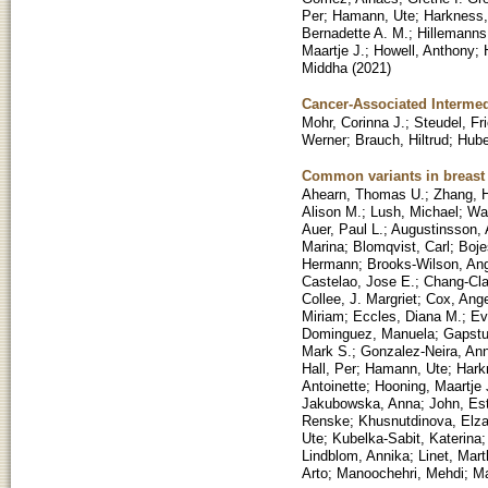
Per
;
Hamann, Ute
;
Harkness,
Bernadette A. M.
;
Hillemanns
Maartje J.
;
Howell, Anthony
;
Middha
(
2021
)
Cancer-Associated Interme
Mohr, Corinna J.
;
Steudel, Fr
Werner
;
Brauch, Hiltrud
;
Hube
Common variants in breast 
Ahearn, Thomas U.
;
Zhang, 
Alison M.
;
Lush, Michael
;
Wa
Auer, Paul L.
;
Augustinsson, 
Marina
;
Blomqvist, Carl
;
Boje
Hermann
;
Brooks-Wilson, An
Castelao, Jose E.
;
Chang-Cla
Collee, J. Margriet
;
Cox, Ang
Miriam
;
Eccles, Diana M.
;
Ev
Dominguez, Manuela
;
Gapstu
Mark S.
;
Gonzalez-Neira, An
Hall, Per
;
Hamann, Ute
;
Hark
Antoinette
;
Hooning, Maartje 
Jakubowska, Anna
;
John, Es
Renske
;
Khusnutdinova, Elz
Ute
;
Kubelka-Sabit, Katerina
Lindblom, Annika
;
Linet, Mar
Arto
;
Manoochehri, Mehdi
;
Ma