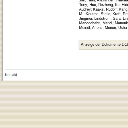
Jan
;
Hein, Alexander
;
Hillema
Tony
;
Huo, Dezheng
;
Ito, Hi
Audrey
;
Kaaks, Rudolf
;
Kang
M.
;
Koutros, Stella
;
Kraft, Pe
Jingmei
;
Lindstrom, Sara
;
Lin
Manoochehri, Mehdi
;
Manouki
Meindl, Alfons
;
Menon, Usha
Anzeige der Dokumente 1-1
Kontakt