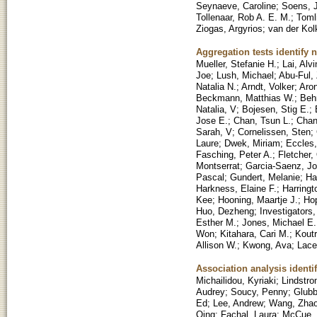
Seynaeve, Caroline
;
Soens, J
Tollenaar, Rob A. E. M.
;
Toml
Ziogas, Argyrios
;
van der Kolk
Aggregation tests identify 
Mueller, Stefanie H.
;
Lai, Alv
Joe
;
Lush, Michael
;
Abu-Ful,
Natalia N.
;
Arndt, Volker
;
Aron
Beckmann, Matthias W.
;
Beh
Natalia, V
;
Bojesen, Stig E.
;
Jose E.
;
Chan, Tsun L.
;
Chan
Sarah, V
;
Cornelissen, Sten
;
Laure
;
Dwek, Miriam
;
Eccles,
Fasching, Peter A.
;
Fletcher, 
Montserrat
;
Garcia-Saenz, Jo
Pascal
;
Gundert, Melanie
;
Ha
Harkness, Elaine F.
;
Harringt
Kee
;
Hooning, Maartje J.
;
Hop
Huo, Dezheng
;
Investigators
Esther M.
;
Jones, Michael E.
Won
;
Kitahara, Cari M.
;
Koutr
Allison W.
;
Kwong, Ava
;
Lace
Association analysis identif
Michailidou, Kyriaki
;
Lindstro
Audrey
;
Soucy, Penny
;
Glubb
Ed
;
Lee, Andrew
;
Wang, Zha
Qing
;
Fachal, Laura
;
McCue, 