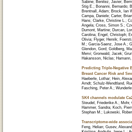
Sabine
;
Benitez, Javier
;
Berm
Stig E.
;
Bonanni, Bernardo
;
B
Brentnall, Adam
;
Brock, Ian 
Campa, Daniele
;
Carter, Bria
Hans
;
Clarke, Christine L.
;
Co
Angela
;
Cross, Simon S.
;
Cz
Dumont, Martine
;
Durcan, Lor
Carolina
;
Engel, Christoph
;
E
Olivia
;
Flyger, Henrik
;
Foersti
M.
;
Garcia-Saenz, Jose A.
;
G
Glendon, Gord
;
Goldberg, Ma
Mervi
;
Gronwald, Jacek
;
Grun
Hakansson, Niclas
;
Hamann,
Predicting Triple-Negative
Breast Cancer Risk and Sev
Haeberle, Lothar
;
Hein, Alexa
Arndt
;
Schulz-Wendtland, Ru
Fasching, Peter A.
;
Wunderle
SK4 channels modulate Ca2+
Steudel, Friederike A.
;
Mohr, 
Hammer, Sandra
;
Koch, Pierr
Stephan M.
;
Lukowski, Rober
Transcriptome-wide associat
Feng, Helian
;
Gusev, Alexand
Kristiina
;
Andrulis, Irene L.
;
A