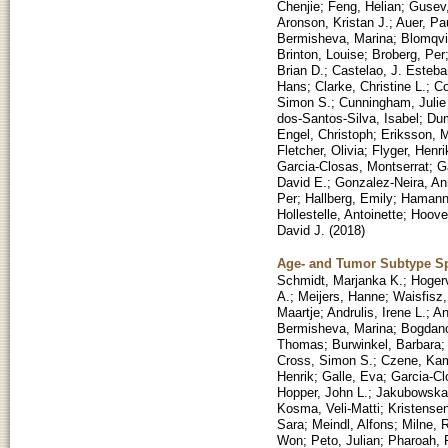
Chenjie
;
Feng, Helian
;
Gusev,
Aronson, Kristan J.
;
Auer, Pau
Bermisheva, Marina
;
Blomqvi
Brinton, Louise
;
Broberg, Per
Brian D.
;
Castelao, J. Esteba
Hans
;
Clarke, Christine L.
;
Co
Simon S.
;
Cunningham, Julie
dos-Santos-Silva, Isabel
;
Dum
Engel, Christoph
;
Eriksson, M
Fletcher, Olivia
;
Flyger, Henri
Garcia-Closas, Montserrat
;
G
David E.
;
Gonzalez-Neira, A
Per
;
Hallberg, Emily
;
Hamann
Hollestelle, Antoinette
;
Hoover
David J.
(
2018
)
Age- and Tumor Subtype Spe
Schmidt, Marjanka K.
;
Hogerv
A.
;
Meijers, Hanne
;
Waisfisz,
Maartje
;
Andrulis, Irene L.
;
An
Bermisheva, Marina
;
Bogdano
Thomas
;
Burwinkel, Barbara
Cross, Simon S.
;
Czene, Kam
Henrik
;
Galle, Eva
;
Garcia-Cl
Hopper, John L.
;
Jakubowska
Kosma, Veli-Matti
;
Kristense
Sara
;
Meindl, Alfons
;
Milne, 
Won
;
Peto, Julian
;
Pharoah, P