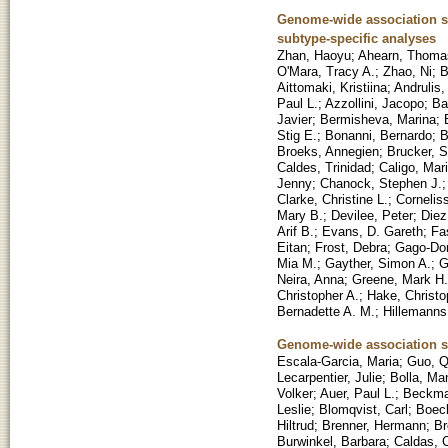
Genome-wide association stu
subtype-specific analyses
Zhan, Haoyu
;
Ahearn, Thoma
O'Mara, Tracy A.
;
Zhao, Ni
;
B
Aittomaki, Kristiina
;
Andrulis,
Paul L.
;
Azzollini, Jacopo
;
Ba
Javier
;
Bermisheva, Marina
;
Stig E.
;
Bonanni, Bernardo
;
B
Broeks, Annegien
;
Brucker, S
Caldes, Trinidad
;
Caligo, Mari
Jenny
;
Chanock, Stephen J.
Clarke, Christine L.
;
Cornelis
Mary B.
;
Devilee, Peter
;
Diez
Arif B.
;
Evans, D. Gareth
;
Fa
Eitan
;
Frost, Debra
;
Gago-Do
Mia M.
;
Gayther, Simon A.
;
G
Neira, Anna
;
Greene, Mark H.
Christopher A.
;
Hake, Christo
Bernadette A. M.
;
Hillemanns
Genome-wide association stu
Escala-Garcia, Maria
;
Guo, Q
Lecarpentier, Julie
;
Bolla, Ma
Volker
;
Auer, Paul L.
;
Beckma
Leslie
;
Blomqvist, Carl
;
Boec
Hiltrud
;
Brenner, Hermann
;
Br
Burwinkel, Barbara
;
Caldas, 