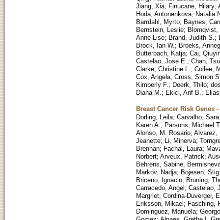
Jiang, Xia
;
Finucane, Hilary
;
Hoda
;
Antonenkova, Natalia 
Barrdahl, Myrto
;
Baynes, Car
Bernstein, Leslie
;
Blomqvist, 
Anne-Lise
;
Brand, Judith S.
;
Brock, Ian W.
;
Broeks, Anneg
Butterbach, Katja
;
Cai, Qiuyi
Castelao, Jose E.
;
Chan, Tsu
Clarke, Christine L.
;
Collee, M
Cox, Angela
;
Cross, Simon S
Kimberly F.
;
Doerk, Thilo
;
dos
Diana M.
;
Ekici, Arif B.
;
Elias
Breast Cancer Risk Genes -
Dorling, Leila
;
Carvalho, Sara
Karen A.
;
Parsons, Michael T
Alonso, M. Rosario
;
Alvarez, 
Jeanette
;
Li, Minerva
;
Torngr
Brennan
;
Fachal, Laura
;
Mava
Norbert
;
Arveux, Patrick
;
Aus
Behrens, Sabine
;
Bermisheva
Markov, Nadja
;
Bojesen, Stig
Briceno, Ignacio
;
Bruning, T
Carracedo, Angel
;
Castelao, 
Margriet
;
Cordina-Duverger, E
Eriksson, Mikael
;
Fasching, P
Dominguez, Manuela
;
Georgo
Gomez
;
Alnaes, Grethe I. Gr