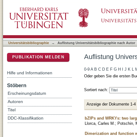
Auflistung Universitätsbibliographie nach Aut
DSpace Repositorium (Manakin basiert)
Universitätsbibliographie
→
Auflistung Universitätsbibliographie nach Autor
Auflistung Univers
PUBLIKATION MELDEN
0-9
A
B
C
D
E
F
G
H
I
J
K
L
Hilfe und Informationen
Oder geben Sie die ersten Bu
Stöbern
Sortiert nach:
Erscheinungsdatum
Autoren
Anzeige der Dokumente 1-4
Titel
bZIPs and WRKYs: two large 
DDC-Klassifikation
Llorca, Carles M.
;
Potschin, 
Dimerization and function w