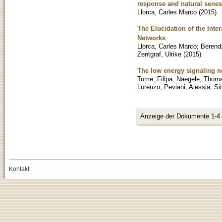
response and natural sene
Llorca, Carles Marco
(
2015
)
The Elucidation of the Int
Networks
Llorca, Carles Marco
;
Berend
Zentgraf, Ulrike
(
2015
)
The low energy signaling n
Tome, Filipa
;
Naegele, Thom
Lorenzo
;
Peviani, Alessia
;
Si
Anzeige der Dokumente 1-4
Kontakt