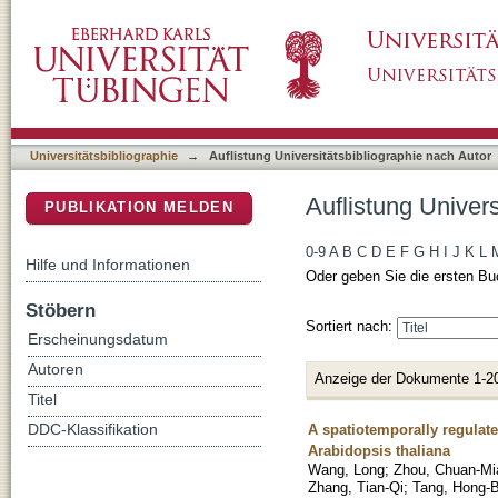
Auflistung Universitätsbibliographie nach Aut
DSpace Repositorium (Manakin basiert)
Universitätsbibliographie
→
Auflistung Universitätsbibliographie nach Autor
Auflistung Univers
PUBLIKATION MELDEN
0-9
A
B
C
D
E
F
G
H
I
J
K
L
Hilfe und Informationen
Oder geben Sie die ersten Bu
Stöbern
Sortiert nach:
Erscheinungsdatum
Autoren
Anzeige der Dokumente 1-2
Titel
A spatiotemporally regulate
DDC-Klassifikation
Arabidopsis thaliana
Wang, Long
;
Zhou, Chuan-Mi
Zhang, Tian-Qi
;
Tang, Hong-