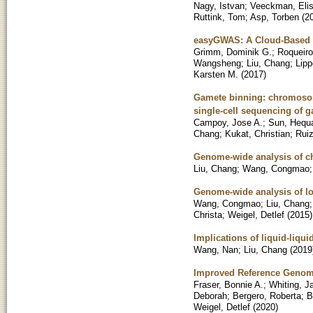
Nagy, Istvan
;
Veeckman, Eli
Ruttink, Tom
;
Asp, Torben
(
2
easyGWAS: A Cloud-Based P
Grimm, Dominik G.
;
Roqueir
Wangsheng
;
Liu, Chang
;
Lipp
Karsten M.
(
2017
)
Gamete binning: chromosom
single-cell sequencing of
Campoy, Jose A.
;
Sun, Hequ
Chang
;
Kukat, Christian
;
Ruiz
Genome-wide analysis of ch
Liu, Chang
;
Wang, Congmao
Genome-wide analysis of lo
Wang, Congmao
;
Liu, Chang
Christa
;
Weigel, Detlef
(
2015
)
Implications of liquid-liqu
Wang, Nan
;
Liu, Chang
(
2019
Improved Reference Genome 
Fraser, Bonnie A.
;
Whiting, J
Deborah
;
Bergero, Roberta
;
B
Weigel, Detlef
(
2020
)