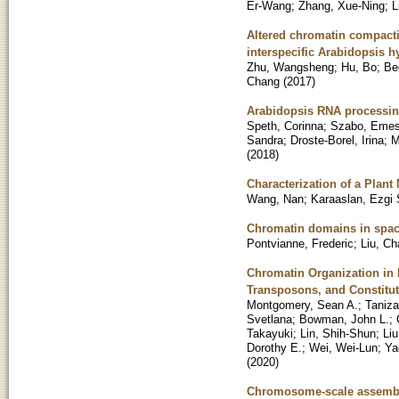
Er-Wang
;
Zhang, Xue-Ning
;
L
Altered chromatin compacti
interspecific Arabidopsis h
Zhu, Wangsheng
;
Hu, Bo
;
Be
Chang
(
2017
)
Arabidopsis RNA processing
Speth, Corinna
;
Szabo, Emes
Sandra
;
Droste-Borel, Irina
;
M
(
2018
)
Characterization of a Plant
Wang, Nan
;
Karaaslan, Ezgi
Chromatin domains in space
Pontvianne, Frederic
;
Liu, C
Chromatin Organization in 
Transposons, and Constitu
Montgomery, Sean A.
;
Taniza
Svetlana
;
Bowman, John L.
;
Takayuki
;
Lin, Shih-Shun
;
Liu
Dorothy E.
;
Wei, Wei-Lun
;
Ya
(
2020
)
Chromosome-scale assembly