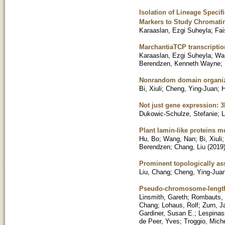
Isolation of Lineage Specif
Markers to Study Chromatin
Karaaslan, Ezgi Suheyla
;
Fai
MarchantiaTCP transcription
Karaaslan, Ezgi Suheyla
;
Wa
Berendzen, Kenneth Wayne
;
Nonrandom domain organiza
Bi, Xiuli
;
Cheng, Ying-Juan
;
H
Not just gene expression: 3
Dukowic-Schulze, Stefanie
;
L
Plant lamin-like proteins m
Hu, Bo
;
Wang, Nan
;
Bi, Xiuli
Berendzen
;
Chang, Liu
(
2019
Prominent topologically as
Liu, Chang
;
Cheng, Ying-Jua
Pseudo-chromosome-length 
Linsmith, Gareth
;
Rombauts,
Chang
;
Lohaus, Rolf
;
Zurn, J
Gardiner, Susan E.
;
Lespinas
de Peer, Yves
;
Troggio, Mich