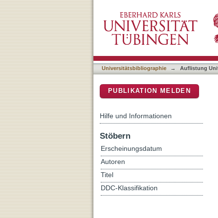
Auflistung Universitätsbib
DSpace Repositorium (Manakin b
Universitätsbibliographie
→
Auflistung Uni
PUBLIKATION MELDEN
Hilfe und Informationen
Stöbern
Erscheinungsdatum
Autoren
Titel
DDC-Klassifikation