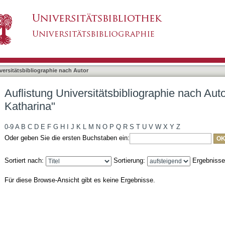
liographie nach Autor "Lingel, Mirjam Katharina
asiert)
versitätsbibliographie nach Autor
Auflistung Universitätsbibliographie nach Auto
Katharina"
0-9
A
B
C
D
E
F
G
H
I
J
K
L
M
N
O
P
Q
R
S
T
U
V
W
X
Y
Z
Oder geben Sie die ersten Buchstaben ein:
Sortiert nach:
Sortierung:
Ergebniss
Für diese Browse-Ansicht gibt es keine Ergebnisse.